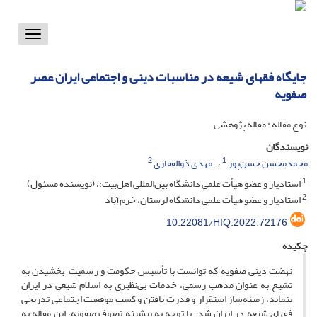
Toggle
vigation
جایگاه فقهای شیعه در مناسبات دینی و اجتماعی ایران عصر
صفویه
نوع مقاله : مقاله پژوهشی
نویسندگان
2
1
محمدمحسن حسن‌پور
مهدی ذوالفقاری
1
استادیار و عضو هیأت علمی دانشگاه بین‌المللی اهل‌بیت:، (نویسنده مسئول)
2
استادیار و عضو هیأت علمی دانشگاه لرستان، خرم‌آباد
10.22081/HIQ.2022.72176
چکیده
نهضت دینی صفویه که توانست با تأسیس حکومت و رسمیت بخشیدن به
تشیع به ‌عنوان مذهب رسمی، خدمات بی‌نظیری به اسلام شیعی در ایران
بنماید، زمینه‌ساز استقرار و قدرت یافتن و کسب موقعیت اجتماعی تدریجی
فقهای شیعه در ایران شد. با توجه به پیشینه تصوف صفویه، این مقاله به