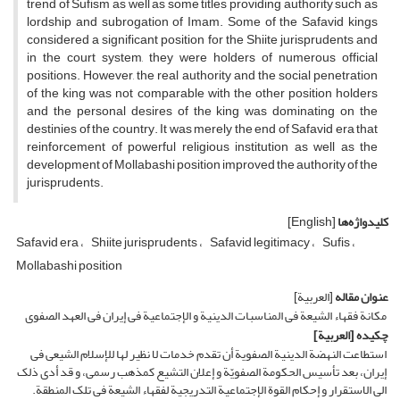
trend of Sufism as well as some titles providing authority such as
lordship and subrogation of Imam. Some of the Safavid kings
considered a significant position for the Shiite jurisprudents and
in the court system, they were holders of numerous official
positions. However, the real authority and the social penetration
of the king was not comparable with the other position holders
and the personal desires of the king was dominating on the
destinies of the country. It was merely the end of Safavid era that
reinforcement of powerful religious institution as well as the
development of Mollabashi position improved the authority of the
jurisprudents.
کلیدواژه‌ها
[English]
Safavid era
Shiite jurisprudents
Safavid legitimacy
Sufis
Mollabashi position
عنوان مقاله
[العربیة]
مکانة فقهاء الشیعة فی المناسبات الدینیة و الإجتماعیة فی إیران فی العهد الصفوی
چکیده
[العربیة]
استطاعت النهضة الدینیة الصفویة أن تقدم خدمات لا نظیر لها للإسلام الشیعی فی
إیران، بعد تأسیس الحکومة الصفویّة و إعلان التشیع کمذهب رسمی، و قد أدى ذلک
الى الاستقرار و إحکام القوة الإجتماعیة التدریجیة لفقهاء الشیعة فی تلک المنطقة.