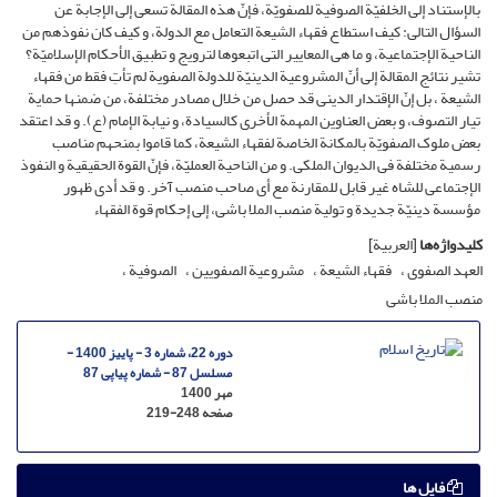
بالإستناد إلى الخلفیّة الصوفیة للصفویّة، فإنّ هذه المقالة تسعى إلى الإجابة عن
السؤال التالی: کیف استطاع فقهاء الشیعة التعامل مع الدولة، و کیف کان نفوذهم من
الناحیة الإجتماعیة، و ما هی المعاییر التی اتبعوها لترویج و تطبیق الأحکام الإسلامیّة؟
تشیر نتائج المقالة إلى أنّ المشروعیة الدینیّة للدولة الصفویة لم تأتِ فقط من فقهاء
الشیعة ، بل إنّ الإقتدار الدینی قد حصل من خلال مصادر مختلفة، من ضمنها حمایة
تیار التصوف، و بعض العناوین المهمة الأخرى کالسیادة، و نیابة الإمام (ع). و قد اعتقد
بعض ملوک الصفویّة بالمکانة الخاصة لفقهاء الشیعة، کما قاموا بمنحهم مناصب
رسمیة مختلفة فی الدیوان الملکی. و من الناحیة العملیّة، فإنّ القوة الحقیقیة و النفوذ
الإجتماعی للشاه غیر قابل للمقارنة مع أی صاحب منصب آخر. و قد أدى ظهور
مؤسسة دینیّة جدیدة و تولیة منصب الملا باشی، إلى إحکام قوة الفقهاء
کلیدواژه‌ها
[العربیة]
العهد الصفوی
فقهاء الشیعة
مشروعیة الصفویین
الصوفیة
منصب الملا باشی
دوره 22، شماره 3 - پاییز 1400 -
مسلسل 87 - شماره پیاپی 87
مهر 1400
صفحه
219-248
فایل ها