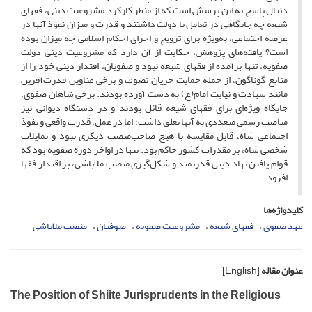
دنبال پاسخ به این پرسش است که از منظر کارکرد مشروعیت دینی، فقهای
شیعه چه جایگاهی در تعامل با دولت داشتند و قدرت و میزان نفوذ آنها در
عرصه اجتماعی، به‌ویژه برای ترویج و اجرای احکام اسلامی چه میزان بوده
است؟ یافته‌های پژوهش، حکایت از آن دارد که مشروعیت دینی دولت
صفویه، تنها برآمده از فقهای شیعه نبود و صفویان، اقتدار دینی خود را از
منابع گوناگون، از جمله حمایت جریان تصوف و برخی عناوین قدرت‌آفرین
مانند سیادت و نیابت امام(ع) به دست آورده بودند. برخی شاهان صفوی،
جایگاه ویژه‌ای برای فقهای شیعه قائل بودند و در دستگاه دیوانی نیز
مناصب رسمی متعددی به آنها تعلق داشت؛ اما در عمل، قدرت واقعی و نفوذ
اجتماعی شاه، قابل ‌مقایسه با هیچ صاحب‌منصب دیگری نبود و تمایلات
شخصی شاه، بر مقدرات کشور حاکم بود. تنها در اواخر دوره صفویه بود که
قوام ‌یافتن نهاد دینی قدرتمند و شکل‌گیری منصب ملاباشی، بر اقتدار فقها
افزود.
کلیدواژه‌ها
عهد صفوی
فقهای شیعه
مشروعیت صفویه
صوفیان
منصب ملاباشی
عنوان مقاله
[English]
The Position of Shiite Jurisprudents in the Religious