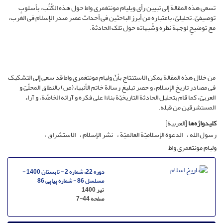
تسعی هذه المقالة إلى تبیین رأی ویلیام مونتغمری واط حول هذه الکُتُب، بأسلوبٍ
توصیفیّ – تحلیلیّ، باعتباره من أبرز الباحثین فی أحداث عصر صدر الإسلام فی الغرب،
مع توضیحٍ لوجهة نظره وشُبهاته حول تلک الحادثة.
من خلال هذه المقالة یمکن الاستنتاج بأنّ ولیام مونتغمری واط قد سعى إلى التشکیک
فی مصادر تاریخ الإسلام، و حصر تبلیغ رسالة خاتم الأنبیاء(ص) بالنطاق المحلّیّ و
العربیّ، کما قام بتحلیل الحادثة التاریخیّة بناءًا على فکره و آرائه الخاصّة، و آراء
المستشرقین من قبله.
کلیدواژه‌ها
[العربیة]
رسول الله
الدعوة الإسلامیّة العالمیّة
نشر الإسلام
الاستشراق
ولیام مونتغمری واط
دوره 22، شماره 2 - تابستان 1400 -
مسلسل 86 - شماره پیاپی 86
تیر 1400
صفحه
7-44