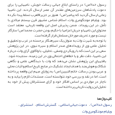
رسول خدا(ص) در راستای ابلاغ جهانی رسالت خویش، نامه­هایی را برای
دعوت پادشاهان سرزمین‌های مقتدر آن عصر ارسال کردند. این­ نامه­ها
زمانی ارسال گردید که پیامبر(ص) هنوز بر جزیرةالعرب تسلط پیدا نکرده
بود. ویلیام مونتگومری وات، اسلام شناس مشهور قرن بیستم میلادی با
تأمل در این رویداد، ضمن پذیرش اصل این واقعه تاریخی، معتقد است
محتوای این نامه­ها و جریان اعزام­ها با حکیم بودن حضرت محمد(ص) سازگار
نیست و مورد تحریف مورخان مسلمان قرار گرفته است.
با توجه به شهرت وات به عنوان یک سیره­نگار برجسته در غرب و تحقیق و
تحلیل علمی وی از رویدادهای صدر اسلام و سیره نبوی، در این پژوهش
سعی بر این است که با رویکردی وصفی ـ تحلیلی، با واکاوی آرای وات درباره
این نامه­ها، دقت نظر و یا خطاهای احتمالی وی در این زمینه، سنجیده شود.
یافته­های این پژوهش نشان می‌دهد که وات با دیدگاهی علمی و نگاهی
شکاک و هوش‌مند با هدف ایجاد تشکیک در منابع تاریخ اسلام و اثبات محلی
و عربی بودن رسالت خاتم النبیین(ص)
به زوایای مبهم این واقعه پرداخته
است، اما در نقد و بررسی خود نتوانسته است، مستندات لازم را بیابد و به
ناچار در مواردی بر اساس افکار خود و آرای مستشرقان پیش از خود به
تحلیل این روایت تاریخی پرداخته است.
کلیدواژه‌ها
رسول خدا(ص)
دعوت جهانی اسلامی
گسترش اسلام
استشراق
ویلیام مونتگومری وات