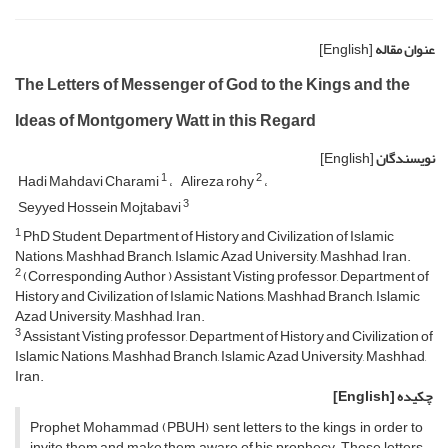
عنوان مقاله
[English]
The Letters of Messenger of God to the Kings and the
Ideas of Montgomery Watt in this Regard
نویسندگان
[English]
1
2
Hadi Mahdavi Charami
Alireza rohy
3
Seyyed Hossein Mojtabavi
1
PhD Student, Department of History and Civilization of Islamic
Nations, Mashhad Branch, Islamic Azad University, Mashhad, Iran.
2
(Corresponding Author ) Assistant Visting professor, Department of
History and Civilization of Islamic Nations, Mashhad Branch, Islamic
Azad University, Mashhad, Iran.
3
Assistant Visting professor, Department of History and Civilization of
Islamic Nations, Mashhad Branch, Islamic Azad University, Mashhad,
Iran.
چکیده
[English]
Prophet Mohammad (PBUH) sent letters to the kings in order to
invite them and make them aware of his prophecy. These letters