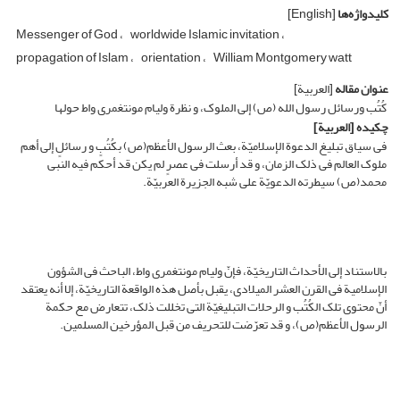
کلیدواژه‌ها
[English]
Messenger of God
worldwide Islamic invitation
propagation of Islam
orientation
William Montgomery watt
عنوان مقاله
[العربیة]
کُتُب ورسائل رسول الله (ص) إلى الملوک، و نظرة ولیام مونتغمری واط حولها
چکیده
[العربیة]
فی سیاق تبلیغ الدعوة الإسلامیّة، بعث الرسول الأعظم(ص) بکُتُبٍ و رسائلٍ إلى أهم
ملوک العالم فی ذلک الزمان، و قد أرسلت فی عصرٍ لم یکن قد أحکم فیه النبی
محمد(ص) سیطرته الدعویّة على شبه الجزیرة العربیّة.
بالاستناد إلى الأحداث التاریخیّة، فإنّ ولیام مونتغمری واط، الباحث فی الشؤون
الإسلامیة فی القرن العشر المیلادی، یقبل بأصل هذه الواقعة التاریخیّة، إلا أنه یعتقد
أنّ محتوى تلک الکُتُب و الرحلات التبلیغیّة التی تخللت ذلک، تتعارض مع حکمة
الرسول الأعظم(ص)، و قد تعرّضت للتحریف من قبل المؤرخین المسلمین.