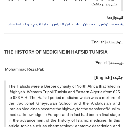
فقهى در برداشت.
کلیدواژه‌ها
اِفریقیه
تونس
حفصیان
طب
ابن آندراس
داء الافرنج
وبا
استسقاء
عنوان مقاله
[English]
THE HISTORY OF MEDICINE IN HAFSID TUNISIA
نویسنده
[English]
Mohammad Reza Pak
چکیده
[English]
The Hafsids were a Berber dynasty of North Africa that ruled in
Ifrighiyah (Western Tripoli, Tunisia, and Eastern Algeria) from 625
to 983 A.H. The Hafsid period medicine, which was a mixture of
the traditional Gheyruwan School and the Andalusian and
Iranian Medicines, became the highway for the transfer of Muslim
medical knowledge to Europe; and in fact had been a final stage
in the advancement of the history of Islamic medicine. In this
article, topics such as pharmacology, anatomy, description and