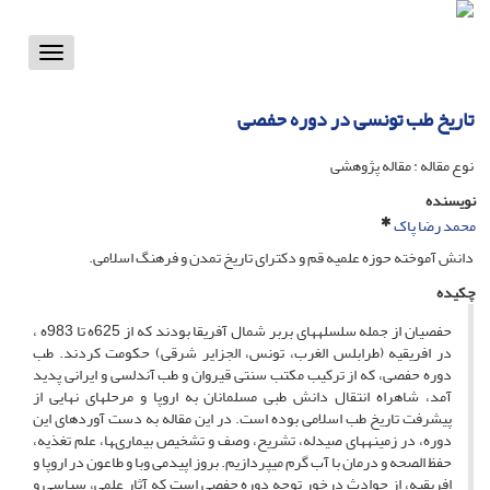
Toggle
vigation
تاریخ طب تونسى در دوره حفصى‏
نوع مقاله : مقاله پژوهشی
نویسنده
محمد رضا پاک
دانش آموخته حوزه علمیه قم و دکتراى تاریخ تمدن و فرهنگ اسلامى.
چکیده
حفصیان از جمله سلسله‏هاى بربر شمال آفریقا بودند که از 625ه تا 983ه ،
در افریقیه (طرابلس الغرب، تونس، الجزایر شرقى) حکومت کردند. طب
دوره حفصى، که از ترکیب مکتب سنتى قیروان و طب آندلسى و ایرانى پدید
آمد، شاه‏راه انتقال دانش طبى مسلمانان به اروپا و مرحله‏اى نهایى از
پیشرفت تاریخ طب اسلامى بوده است. در این مقاله به دست آوردهاى این
دوره، در زمینه‏هاى صیدله، تشریح، وصف و تشخیص بیمارى‏ها، علم تغذیه،
حفظ الصحه و درمان با آب گرم مى‏پردازیم. بروز اپیدمى وبا و طاعون در اروپا و
افریقیه، از حوادث درخور توجه دوره حفصى است که آثار علمى، سیاسى و