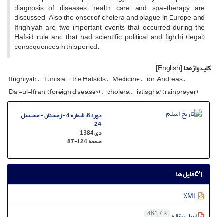
diagnosis of diseases, health care, and spa-therapy are
discussed. Also, the onset of cholera and plague in Europe and
Ifrighiyah are two important events that occurred during the
Hafsid rule and that had scientific, political and figh'hi (legal)
consequences in this period.
کلیدواژه‌ها
[English]
Ifrighiyah
Tunisia
the Hafsids
Medicine
ibn Andreas
Da'-ul-Ifranj (foreign disease?)
cholera
istisgha' (rainprayer)
دوره 6، شماره 4 - زمستان - مسلسل
24
دی 1384
صفحه
87-124
فایل ها
XML
464.7 K
اصل مقاله