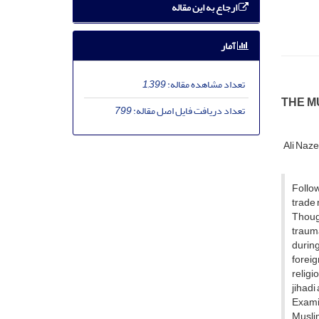
ارجاع به این مقاله
آمار
تعداد مشاهده مقاله:
1,399
THE M
تعداد دریافت فایل اصل مقاله:
799
Ali Naz
Follow
trade 
Though
traum
during
foreig
religi
jihadi
Examin
Muslim