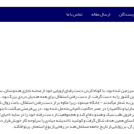
ویسندگان
ارسال مقاله
تماس با ما
 سرزمین شده بود، با کوتاه کردن دست رقباى اروپایى خود از صحنه تجارى هندوستان، به
 این کشور را به دست گرفت. از دست رفتن استقلال براى همه هندیان دردى بزرگ بود، ا
ن به شمار مى‏آمدند - جان‏کاه مى‏نمود، زیرا علاوه بر از دست رفتن استقلال، باعث زوال
رت‏ها و ناکامى‏ها را در عصر حاکمیت کمپانى متحمل شده بود، در پى فرصتى مى‏گشت تا بت
ر فزون طلب سیک و هندو دفاع کند و هم موقعیت از دست رفته خود را در سایه «احیاى 
ر راستاى همین هدف شکل گرفت و کوشید تا اندیشه جهادى را سرلوحه کار خویش قرار ده
آن، بر زوایایى از تاریخ جامعه مسلمان هند در رهایى از یوغ استعمار، پرتو افکند.