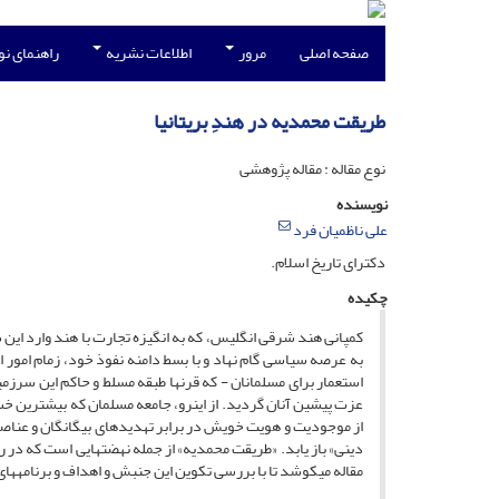
صفحه اصلی
مرور
اطلاعات نشریه
راهنمای ن
طریقت محمدیه در هندِ بریتانیا
نوع مقاله : مقاله پژوهشی
نویسنده
علی ناظمیان فرد
دکتراى تاریخ اسلام.
چکیده
کمپانى هند شرقى انگلیس، که به انگیزه تجارت با هند وارد این
به عرصه سیاسى گام نهاد و با بسط دامنه نفوذ خود، زمام امور
استعمار براى مسلمانان - که قرن‏ها طبقه مسلط و حاکم این سرزمی
عزت پیشین آنان گردید. از این‏رو، جامعه مسلمان که بیشترین خسا
از موجودیت و هویت خویش در برابر تهدیدهاى بیگانگان و عناص
دینى» باز یابد. «طریقت محمدیه» از جمله نهضت‏هایى است که د
مقاله مى‏کوشد تا با بررسى تکوین این جنبش و اهداف و برنامه‏هاى 