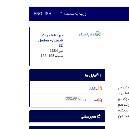
ورود به سامانه
ENGLISH
دوره 6، شماره 2 -
تابستان - مسلسل
22
تیر 1384
صفحه
183-195
فایل ها
 تدریج
XML
ما درد
 شوکت و
302.99 K
اصل مقاله
واند هم
اندیشه
د. این
هم رسانی