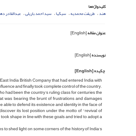
کلیدواژه‌ها
هند
طریقت محمدیه
سیک‏ها
سید احمد باریلى
عبدالقادر ده
عنوان مقاله
[English]
نویسنده
[English]
چکیده
[English]
e East India British Company that had entered India with
nfluence and finally took complete control of the country.
o had been the country's ruling class for centuries the
at was bearing the brunt of frustrations and damages
able to defend its existence and identity in the face of
cover its lost position under the motto of "revival of
ok shape in line with these goals and tried to adopt a
es to shed light on some corners of the history of India's