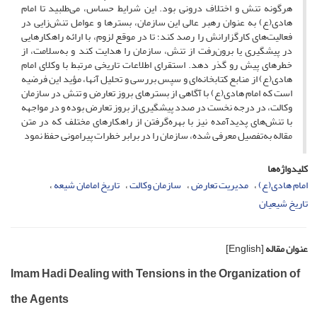
هرگونه تنش و اختلاف درونی بود. این شرایط حساس، می‌طلبید تا امام
هادی(ع) به عنوان رهبر عالی این سازمان، بستر‌ها و عوامل تنش‌زایی در
فعالیت‌های کارگزارانش را رصد کند؛ تا در موقع لزوم، با ارائه راهکارهایی
در پیشگیری یا برون‌رفت از تنش، سازمان را هدایت کند و به‌سلامت، از
خطرهای پیش‌ رو گذر دهد. استقرای اطلاعات تاریخی مرتبط با وکلای امام
هادی(ع) از منابع کتابخانه‌ای و سپس بررسی و تحلیل آنها، مؤید این فرضیه
است که امام هادی(ع) با آگاهی از بسترهای بروز تعارض و تنش در سازمان
وکالت، در درجه نخست در صدد پیشگیری از بروز تعارض بوده‌ و در مواجهه
با تنش‌های پدیدآمده نیز با بهره‌گرفتن از راهکارهای مختلف که در متن
مقاله به‌تفصیل معرفی شده، سازمان را در برابر خطرات پیرامونی حفظ نمود
کلیدواژه‌ها
امام هادی(ع)
مدیریت تعارض
سازمان وکالت
تاریخ امامان شیعه
تاریخ شیعیان
عنوان مقاله
[English]
Imam Hadi Dealing with Tensions in the Organization of
the Agents