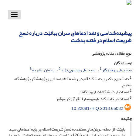
Toggle
vigation
پیشینه‌شناسی و نقد ادعاهای سران بهائیّت درباره نَسخ
شریعت اسلام در فتنه بدشت
نوع مقاله : مقاله پژوهشی
نویسندگان
3
2
1
محمدعلی پرهیزگار
سید علی موسوی نژاد
رحمان عشریه
1
دانشجوی دکتری دانشگاه قم در رشته کلام اسلامی و پژوهشگر پژوهشگاه
معارج
2
استادیار دانشگاه ادیان و مذاهب
3
استاد یار دانشگاه علوم ومعارف قرآن کریم قم
10.22081/HIQ.2018.65032
چکیده
بابیّت، از جمله جریان‌های معتقد به نسخ شریعت اسلام بر پایه ادعاهای سید
علی‌محمد شیرازی (باب) (م 1266ق) است. پیروان او، همه کوشش خود را