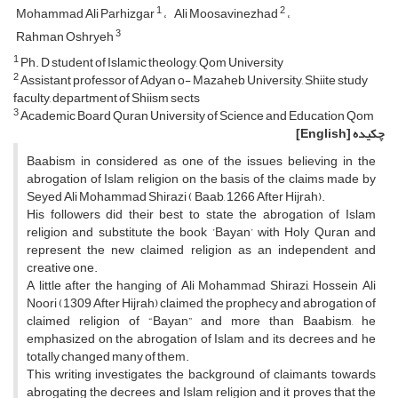
1
2
Mohammad Ali Parhizgar
Ali Moosavinezhad
3
Rahman Oshryeh
1
Ph. D student of Islamic theology, Qom University
2
Assistant professor of Adyan o- Mazaheb University, Shiite study
faculty, department of Shiism sects
3
Academic Board Quran University of Science and Education Qom
چکیده
[English]
Baabism in considered as one of the issues believing in the
abrogation of Islam religion on the basis of the claims made by
Seyed Ali Mohammad Shirazi ( Baab, 1266 After Hijrah).
His followers did their best to state the abrogation of Islam
religion and substitute the book ’Bayan’ with Holy Quran and
represent the new claimed religion as an independent and
creative one.
A little after the hanging of Ali Mohammad Shirazi, Hossein Ali
Noori (1309 After Hijrah) claimed the prophecy and abrogation of
claimed religion of “Bayan” and more than Baabism, he
emphasized on the abrogation of Islam and its decrees and he
totally changed many of them.
This writing investigates the background of claimants towards
abrogating the decrees and Islam religion and it proves that the