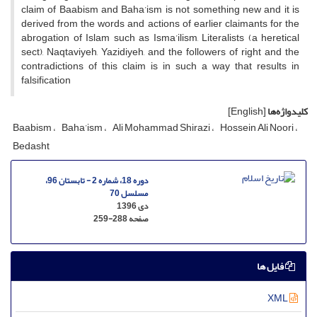
claim of Baabism and Baha’ism is not something new and it is
derived from the words and actions of earlier claimants for the
abrogation of Islam such as Isma’ilism, Literalists (a heretical
sect), Naqtaviyeh, Yazidiyeh, and the followers of right and the
contradictions of this claim is in such a way that results in
falsification
کلیدواژه‌ها
[English]
Baabism
Baha’ism
Ali Mohammad Shirazi
Hossein Ali Noori
Bedasht
دوره 18، شماره 2 - تابستان 96،
مسلسل 70
دی 1396
صفحه
259-288
فایل ها
XML