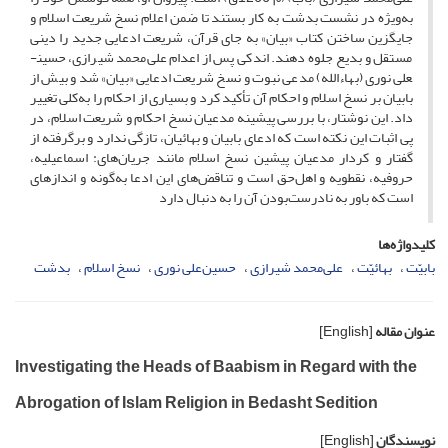
به‌ویژه در نشست بدشت به کار بستند تا ضمن اعلام نسخ شریعت اسلام و
جایگزین ساختن کتاب «بیان» به جای قرآن، شریعت ادعایی جدید را دینی
مستقل و بدیع جلوه دهند. اندکی پس از اعدام علی‌محمد شیرازی، حسین­
علی نوری (بهاء‌الله) مدعی نبوت و نسخ شریعت ادعایی «بیان» شد و بیش از
بابیان بر نسخ اسلام و احکام آن تأکید کرد و بسیاری از احکام را به‌کلی تغییر
داد. این نوشتار، با بررسی پیشینه مدعیان نسخ احکام و شریعت اسلام، در
پی اثبات این نکته است که ادعای بابیان و بهائیان، تازگی ندارد و برگرفته از
گفتار و کردار مدعیان پیشین نسخ اسلام مانند جریان‌های: اسماعیلیه،
حروفیه، نقطویه و اهل‌حق است و تناقض‌های این ادعا به‌گونه­ و اندازه­ای
است که باور به نادرست‌بودن آن را به دنبال دارد
کلیدواژه‌ها
بابیّت
بهائیّت
علی‌محمد شیرازی
حسین‌علی نوری
نسخ اسلام
بدشت
عنوان مقاله
[English]
Investigating the Heads of Baabism in Regard with the
Abrogation of Islam Religion in Bedasht Sedition
نویسندگان
[English]