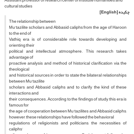
Assistant professor of research center of institute humanities and
cultural studies
چکیده
[English]
The relationship between
Mu’tazilite scholars and Abbasid caliphs from the age of Haroon
to the end of
Vathiq era is of considerable role towards developing and
orienting their
political and intellectual atmosphere. This research takes
advantage of
proactive analysis and method of historical clarification via the
theological
and historical sources in order to state the bilateral relationships
between Mu’tazilite
scholars and Abbasid caliphs and to clarify the kind of these
interactions and
their consequences. According to the findings of study, this era is
famous for
the age of cooperation between Mu’tazilites and Abbasid caliphs,
however, these relationships have followed the behavioral
regulations of religionists and politicians, the necessities of
caliphs’