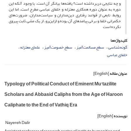
و چه نتایجی دربرداشته است؟ یافته‌ها بیانگر آن است، با وجود آنکه این
دوره به عنوان دوره‌ همکاری معتزله و خلفای عباسی مطرح است، اما این
روابط، تابعی از قواعد رفتاری دین‌مداران و سیاست‌مداران، ضرورت‌های
حکمرانی خلفا و برخی پیامدهای آن بوده و ازاین‌رو، از یک مشی ثابت پیروی
نکرده است
کلیدواژه‌ها
گونه‌شناسی
سطح مسالمت‌آمیز
سطح خصومت‌آمیز
علمای معتزله
خلفای عباسی
عنوان مقاله
[English]
Typology of Political Conduct of Eminent Mu’tazilite
Scholars and Abbasid Caliphs from the Age of Haroon
Caliphate to the End of Vathiq Era
نویسنده
[English]
Nayereh Dalir