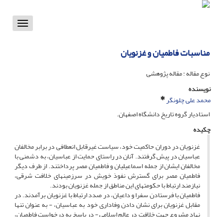
Toggle
vigation
مناسبات فاطمیان و غزنویان‏
نوع مقاله : مقاله پژوهشی
نویسنده
محمد علی چلونگر
استادیار گروه تاریخ دانشگاه اصفهان.
چکیده
غزنویان در دوران حاکمیت خود، سیاست غیرقابل انعطافى در برابر مخالفان
عباسیان در پیش گرفتند. آنان در راستاى حمایت از عباسیان، به دشمنى با
مخالفان ایشان از جمله اسماعیلیان و فاطمیان مصر پرداختند. از طرف دیگر
فاطمیان مصر براى گسترش نفوذ خویش در سرزمین‏هاى خلافت شرقى،
نیازمند ارتباط با حکومت‏هاى این مناطق از جمله غزنویان بودند.
فاطمیان با فرستادن سفرا و داعیان، در صدد ارتباط با غزنویان برآمدند. در
مقابل غزنویان براى نشان دادن وفادارى خود به عباسیان، - به عنوان تنها
نهاد مشروع جهت خلافت در عالم اسلامى - در پاسخ به درخواست فاطمیان،