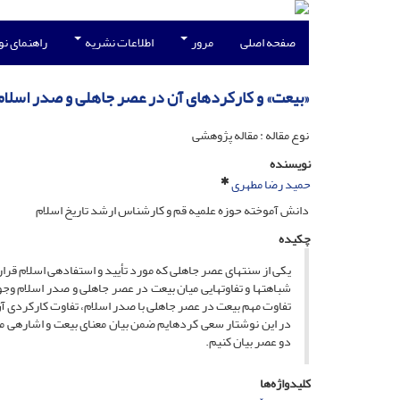
صفحه اصلی
مرور
اطلاعات نشریه
راهنمای ن
«بیعت» و کارکردهاى آن در عصر جاهلى و صدر اسلام‏
نوع مقاله : مقاله پژوهشی
نویسنده
حمید رضا مطهری
دانش آموخته‏ حوزه‏ علمیه‏ قم و کارشناس ارشد تاریخ اسلام
چکیده
یکى از سنت‏هاى عصر جاهلى که مورد تأیید و استفاده‏ى اسلام قر
شباهت‏ها و تفاوت‏هایى میان بیعت در عصر جاهلى و صدر اسلام و
تفاوت مهم بیعت در عصر جاهلى با صدر اسلام، تفاوت کارکردى آ
در این نوشتار سعى کرده‏ایم ضمن بیان معناى بیعت و اشاره‏ى 
دو عصر بیان کنیم.
کلیدواژه‌ها