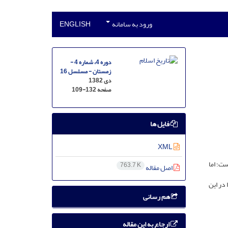
ورود به سامانه
ENGLISH
دوره 4، شماره 4 -
زمستان - مسلسل 16
دی 1382
صفحه
109-132
فایل ها
XML
ت؛ اما
763.7 K
اصل مقاله
در این
هم رسانی
ارجاع به این مقاله