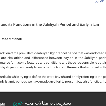
 تأکیدى
and its Functions in the Jahiliyah Period and Early Islam
 Reza Motahari
adition of the pre-Islamic Jahiliyah )Ignorance( period that was endorsed 
are similarities and differences between bay'ah in the Jahiliyah perio
mance form, some features and conditions, and those responsible to obtain
hiliyah period and early Islam is its functional difference that is rooted in
s articale, while trying to define, the word bay'ah and briefly referring to the
rly Islamic periods, we have made an effort to present bay'ah's functioanl 
اشت
دسترسی به مقالات مجله «
تاریخ