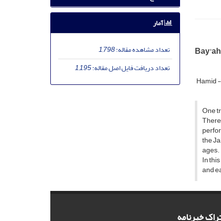
آمار
تعداد مشاهده مقاله:
1,798
Bay'ah 
تعداد دریافت فایل اصل مقاله:
1,195
Hamid -
One tr
There 
perfor
the Ja
ages.
In thi
and ea
راک خبرنامه