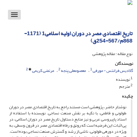
Toggle
vigation
تاریخ اقتصادى مصر در دوران اولیه‏ اسلامى‏1 (1171-
868م/567-254ق)
نوع مقاله : مقاله پژوهشی
نویسندگان
2
2
1
گلادیس فرانتس - مورفی
معصومعلی پنجه
مرتضی کریمی
1
نویسنده
2
مترجم
چکیده
نوشتار حاضر، پژوهشى است مستند راجع به تاریخ اقتصادى مصر در دوران
طولونى و فاطمى، با تکیه بر نقش صنعت نساجى. نویسنده با استفاده از
اسناد پاپیروسى عربى و نیز منابع دست‏اول تاریخ مصر در دوران اسلامى، در
پى اثبات این فرضیه است که رونق و رفاه اقتصادى مصر در قرون وسطى، به
ویژه در دوره‏ى طولونى، ناشى از رشد و گسترش صنعت نساجى بوده است.