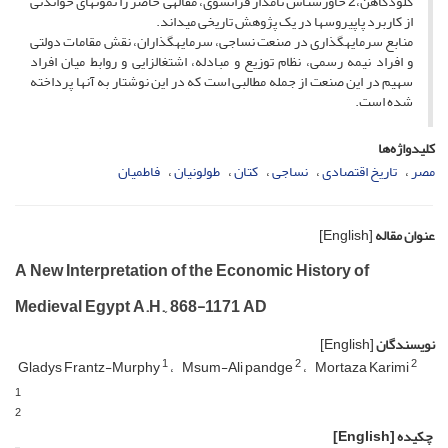
کلودکاهن،2 خاورشناس نام‏دار فرانسوى، مقاله‏ى حاضر را نمونه‏اى خواندنى
از کاربرد پاپیروس‏ها در یک پژوهش تاریخى مى‏داند.
منابع سرمایه‏گذارى در صنعت نساجى، سرمایه‏گذاران، نقش مقامات دولتى
و افراد نیمه رسمى، نظام توزیع و مبادله، اشتغال‏زایى و روابط میان افراد
سهیم در این صنعت از جمله مطالبى است که در این نوشتار به آنها پرداخته
شده است.
کلیدواژه‌ها
مصر
تاریخ اقتصادى
نساجى
کتان
طولونیان
فاطمیان
عنوان مقاله
[English]
A New Interpretation of the Economic History of
Medieval Egypt A.H., 868-1171 AD
نویسندگان
[English]
1
2
2
Gladys Frantz-Murphy
Msum-Ali pandge
Mortaza Karimi
1
2
چکیده
[English]