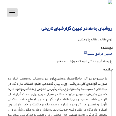
Toggle
vigation
روش‏هاى جاحظ در تبیین گزارش‏هاى تاریخى‏
نوع مقاله : مقاله پژوهشی
نویسنده
حسین مرادی نسب
پژوهشگر و دانش ‏آموخته‏ حوزه‏ علمیه قم.
چکیده
با جست‏وجو در آثار جاحظ مى‏توان روش‏هاى او را در دست‏یابى به صحت اخبار، به
صورت قواعدى کلى دریافت. وى با بیان قاعده‏ى «طبع» اعتقاد دارد که در
نهاد افراد نسبت به یک موضوع، یک پذیرش عمومى و همگانى وجود دارد
که این پذیرش عمومى مى‏تواند ملاک و معیار خوبى براى صحت گزارش‏هاى
تاریخى باشد. هم‏چنین وى اعتقاد دارد اگر بر خبرى اجماع باشد، احتمال
تأویل و تفسیر در آن وجود ندارد و همه یک برداشت از خبر دارند. وى
اعتقاد دارد که در نقد و فهم حدیث باید به نقش زمان و مکان، شأن نزول،
نحوه‏ى گزارش راوى و مقتضى حال مجلس، در روایات توجه کرد، تا بتوان به