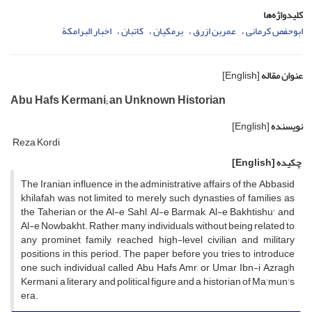
کلیدواژه‌ها
ابوحفص کرمانى
عمربن ازرق
برمکیان
کاتبان
اخبار البرامکة
عنوان مقاله
[English]
Abu Hafs Kermani; an Unknown Historian
نویسنده
[English]
Reza Kordi
چکیده
[English]
The Iranian influence in the administrative affairs of the Abbasid
khilafah was not limited to merely such dynasties of families as
the Taherian or the Al-e Sahl, Al-e Barmak, Al-e Bakhtishu' and
Al-e Nowbakht. Rather, many individuals, without being related to
any prominet family, reached high-level civilian and military
positions in this period. The paper before you tries to introduce
one such individual called Abu Hafs Amr, or Umar Ibn-i Azragh
Kermani, a literary and political figure and a historian of Ma'mun's
era.