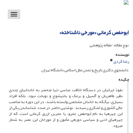
Toggle
vigation
ابوحفص کرمانى «مورخى ناشناخته»
نوع مقاله : مقاله پژوهشی
نویسنده
رضا کردی
دانشجوى دکترى تاریخ و تمدن ملل اسلامى دانشگاه تهران.
چکیده
نفوذ ایرانیان در دستگاه خلافت عباسى تنها منحصر به خاندان‏هاى چندى
نظیر طاهریان و آل‏سهل و برمک و بختیشوع و نوبخت نبود، بلکه افراد
بسیارى، بى‏آن‏که به خاندان مشخصى وابسته باشند، در این دوره به مناصب
عالى کشورى و لشکرى رسیدند. نوشته‏ى حاضر در صدد شناساندن یکى از
این چهره‏ها به نام ابوحفص عمرو، یا عمربن ازرق کرمانى است، که از
چهره‏هاى ادبى و سیاسى دوره‏ى مأمون و از مورخان این عصر به شمار
مى‏رود.