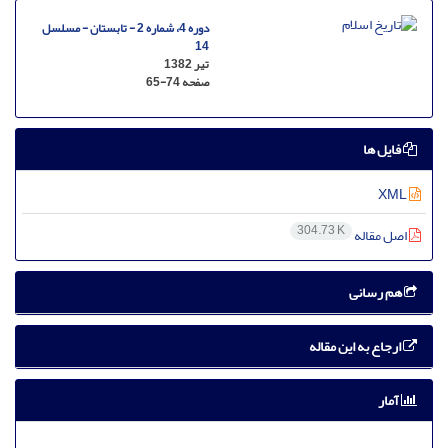
دوره 4، شماره 2 - تابستان - مسلسل
14
تیر 1382
صفحه
65-74
فایل ها
XML
304.73 K
اصل مقاله
هم رسانی
ارجاع به این مقاله
آمار