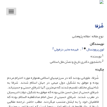
Toggle
vigation
شُرَفا
نوع مقاله : مقاله پژوهشی
نویسندگان
2
1
لوی پروونسال
فهیمه مخبر دزفولی
1
نویسنده
2
دانشجوى دکترى تاریخ و تمدّن ملل اسلامى
چکیده
شُرَفا، علویانى بودند که در سرزمین‏هاى اسلامى همواره مورد احترام مردم
بوده و موفق به تشکیل دول مهمى در جهان اسلام شدند. شرفا به
شاخه‏هاى مختلف تقسیم شدند که مهم‏ترین آنها شرفاى حسنى و حسینى‏اند.
شرفاى حسنى از نسل حسن مثنى بوده که موفق به تشکیل دولت ادریسیان
در مغرب شدند. شرفاى حسینى از نسل امام صادق‏علیه السلام بوده که
فاطمیان خود را به ایشان منتسب مى‏کردند. مطلب حاضر، ترجمه مقاله‏ى
شرفا از دائرةالمعارف اسلام (چاپ دوم) است که توسط لوى پروونسال