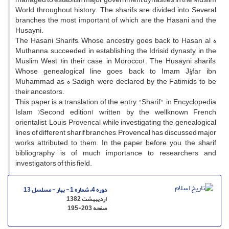
World throughout history. The sharifs are divided into Several
branches the most important of which are the Hasani and the
Husayni.
The Hasani Sharifs, Whose ancestry goes back to Hasan al ه
Muthanna, succeeded in establishing the Idrisid dynasty in the
Muslim West )in their case, in Morocco(. The Husayni sharifs,
Whose genealogical line goes back to Imam Jؤfar ibn
Muhammad as ه Sadigh, were declared by the Fatimids to be
their ancestors.
This paper is a translation of the entry, "Sharif", in Encyclopedia
Islam )Second edition( written by the wellknown French
orientalist, Louis Provencal while investigating the genealogical
lines of different sharif branches, Provencal has discussed major
works attributed to them. In the paper before you, the sharif
bibliography is of much importance to researchers and
investigators of this field.
دوره 4، شماره 1 - بهار - مسلسل 13
اردیبهشت 1382
صفحه
195-203