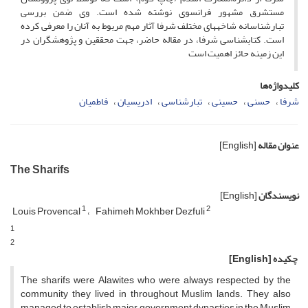
مستشرق مشهور فرانسوى نوشته شده است. وى ضمن بررسى
تبارشناسانه شاخه‏هاى مختلف شرفا آثار مهم مربوط به آنان را معرفى کرده
است. کتابشناسى شرفا، در مقاله حاضر، جهت محققین و پژوهشگران در
این زمینه حائز اهمیت است‏
کلیدواژه‌ها
شرفا
حسنى
حسینى
تبارشناسى
ادریسیان
فاطمیان
عنوان مقاله
[English]
The Sharifs
نویسندگان
[English]
1
2
Louis Provencal
Fahimeh Mokhber Dezfuli
1
2
چکیده
[English]
The sharifs were Alawites who were always respected by the
community they lived in throughout Muslim lands. They also
managed to establish major government dynasties in the Muslim