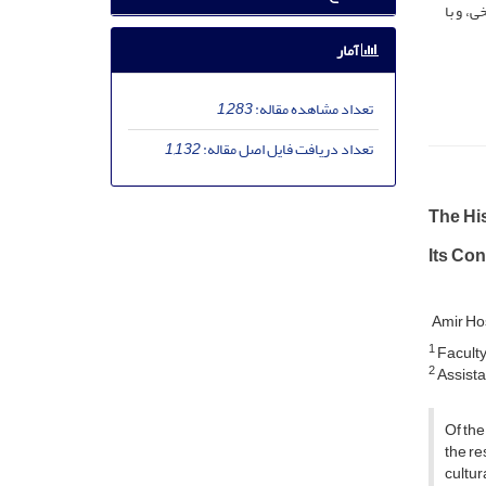
، و با
آمار
تعداد مشاهده مقاله:
1,283
تعداد دریافت فایل اصل مقاله:
1,132
The His
Its Con
Amir Ho
1
Faculty
2
Assista
Of the
the re
cultur