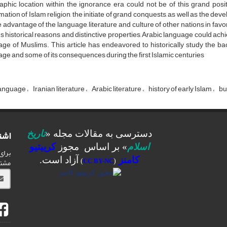
phic location within the ignorance era could not be of this grand posit
mation of Islam religion, the initiate of grand conquests, as well as the d
e advantage of the language, literature and culture of other nations in fav
s historical reasons and distinctive properties, Arabic language could achie
ge of Muslims. This article has endeavored to historically study the bac
ge and some of its consequences during the first Islamic centuries
language
Iranian literature
Arabic literature
history of early Islam
bu
اشت
دسترسی به مقالات مجله «
تاریخ
اسلام
» بر اساس مجوز
کرییتیو
برای
کامنز
آزاد است.
مشت
)
CC BY-NC
(