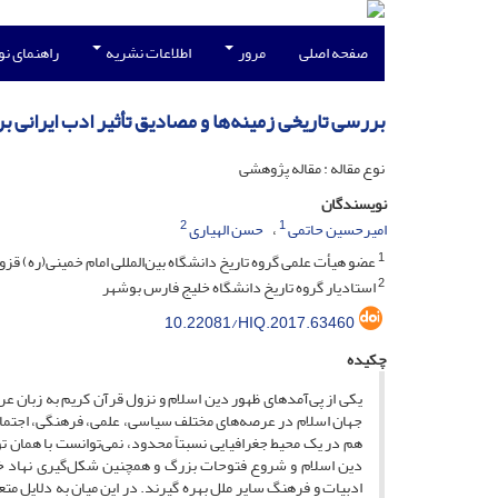
صفحه اصلی
مرور
اطلاعات نشریه
راهنمای ن
بررسی تاریخی زمینه‌ها و مصادیق تأثیر ادب ایرانی 
نوع مقاله : مقاله پژوهشی
نویسندگان
2
1
امیرحسین حاتمی
حسن الهیاری
1
عضو هیأت علمی گروه تاریخ دانشگاه بین‌المللی امام خمینی(ره) قزو
2
استادیار گروه تاریخ دانشگاه خلیج فارس بوشهر
10.22081/HIQ.2017.63460
چکیده
یکی از پی‌آمدهای ظهور دین اسلام و نزول قرآن کریم به زبان ع
جهان اسلام در عرصه‌های مختلف سیاسی، علمی، فرهنگی، اجتماعی
هم در یک محیط جغرافیایی نسبتاً محدود، نمی‌توانست با همان توا
دین اسلام و شروع فتوحات بزرگ و همچنین شکل‌گیری نهاد خلاف
ادبیات و فرهنگ سایر ملل بهره گیرند. در این میان به دلایل م