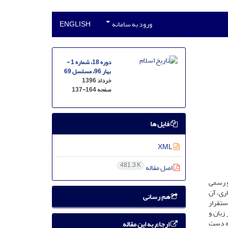
ورود به سامانه
ENGLISH
دوره 18، شماره 1 -
بهار 96، مسلسل 69
خرداد 1396
صفحه
137-164
فایل ها
XML
481.3 K
اصل مقاله
و رسمی
ری، آن
هم رسانی
استقرار
زبان و
به دست
ارجاع به این مقاله