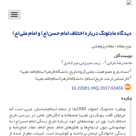
Toggle
vigation
دیدگاه مادلونگ درباره اختلاف امام حسن(ع) و امام علی(ع)
نوع مقاله : مقاله پژوهشی
نویسندگان
2
1
محمدرضا بارانی
زینب میرزایی مهرآبادی
1
استادیار و عضو هیئت علمی گروه تاریخ دانشگاه الزهرا(سلام الله علیها)
2
کارشناس ارشد تاریخ اسلام، دانشگاه الزهرا(سلام الله علیها)
10.22081/HIQ.2017.63455
چکیده
ویلفرد مادلونگ (متولد 1930م) از جمله اسلام‌شناسان غربی است که
می‌توان گفت رویکردی تقریبا منصفانه و انگیزه‌ای علمی در بررسی تاریخ
اسلام دارد. وی در نوشته‌های خود درباره تاریخ زندگی امام حسن(ع) به
موضوعاتی چون ازدواج‌ها و طلاق‌های امام، صلح امام، مفاد صلح‌نامه و
زندگی خانوادگی ایشان پرداخته و کوشیده است شبهات مطرح شده از