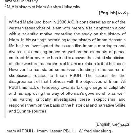
Alzahra University
2
M.A in history of Islam, Alzahra University
چکیده
[English]
Wilfred Madelung, born in 1930 A.C, is considered as one of the
western researcher of Islam with merely a fair approach along
with a scientific motive regarding the study on the history of
Islam. In his writings pertaining to the history of Imam Hassan’s
life, he has investigated the issues like Imam’s marriages and
divorces, his making peace as well as the elements of peace
contract. Moreover, he has tried to answer the stated skepticism
of other western researchers of Islam in relation to that holiness.
However, he has stated some issues leading to the source of
skepticisms related to Imam PBUH. The issues like the
disagreement of that holiness with the objectives of Imam Ali
PBUH, his lack of tendency towards taking charge of caliphate
and his approving the way of ottoman’s governorship as well.
This writing critically investigates these skepticisms and
responds them on the basis of the historical and narrative Shiite
and Sunnite sources
کلیدواژه‌ها
[English]
Imam Ali PBUH
Imam Hassan PBUH
Wilfred Madelung