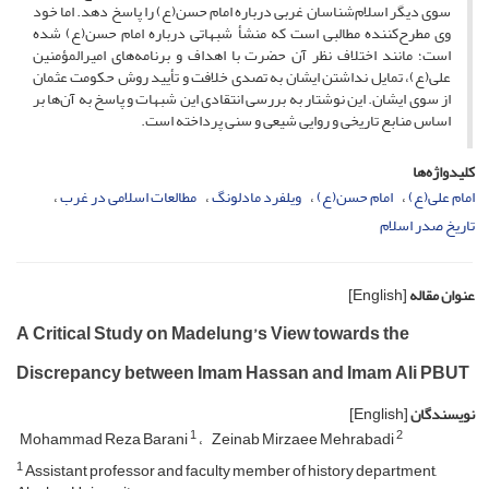
سوی دیگر اسلام‌شناسان غربی درباره امام حسن(ع) را پاسخ دهد. اما خود
وی مطرح‌کننده مطالبی است که منشأ شبهاتی درباره امام حسن(ع) شده
است؛ مانند اختلاف نظر آن حضرت با اهداف و برنامه‌های امیرالمؤمنین
علی(ع)، تمایل نداشتن ایشان به تصدی خلافت و تأیید روش حکومت عثمان
از سوی ایشان. این نوشتار به بررسی انتقادی این شبهات و پاسخ به آن‌ها بر
اساس منابع تاریخی و روایی شیعی و سنی پرداخته است.
کلیدواژه‌ها
امام علی(ع)
امام حسن(ع)
ویلفرد مادلونگ
مطالعات اسلامی در غرب
تاریخ صدر اسلام
عنوان مقاله
[English]
A Critical Study on Madelung’s View towards the
Discrepancy between Imam Hassan and Imam Ali PBUT
نویسندگان
[English]
1
2
Mohammad Reza Barani
Zeinab Mirzaee Mehrabadi
1
Assistant professor and faculty member of history department,