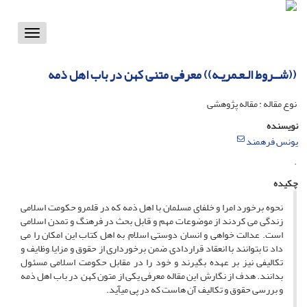
Toggle
vigation
((شــروط الـعـمریـه)) معرفى متنى کهن در باب اهل ذمه
نوع مقاله : مقاله پژوهشی
نویسنده
یونس فرهمند
.
چکیده
نحوه برخورد امرا و خلفاى مسلمان, با اهل ذمه که در قلمرو حکومت اسلامى
زندگى مى کردند از موضوعات مهم و قابل بحث در فرهنگ و تمدن اسلامى
است. عدالت خواهى و انسان دوستى اسلام, به اهل کتاب این امکان را مى
داد تا بتوانند با انعقاد قراردادى, ضمن برخوردارى از حقوق و مزایا, وظایف و
تکالیفى نیز بر عهده بگیرند و خود را در مقابل حکومت اسلامى مسئول
بدانند. هدف از نگارش این مقاله معرفى یکى از متون کهن, در باب اهل ذمه
و بررسى حقوق و تکالیف آن هاست که در پى مىآید.