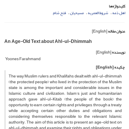
کلیدواژه‌ها
اهل ذمه
شروط العمریه
مسیحیان
فتح شام
عنوان مقاله
[English]
An Age-Old Text about Ahl-ul-Dhimmah
نویسنده
[English]
Yoones Farahmand
چکیده
[English]
The way Muslim rulers and Khalifahs dealt with ahl-ul-dhimmah
(the protected people) who lived in the protection of the Muslim
state is among the important and considerable issues in the
Islamic culture and civilization. Islam's just and humanitarian
approach gave ahl-ul-Kitab (the people of the book) the
opportunity to earn certain rights and privileges, through a treaty,
while accepting certain other duties and obligations and
considering themselves responsible to the relevant Islamic
authority. The aim of this article is to present an age-old text on
ahl-ul-dhimmah and examine their rights and obligations under