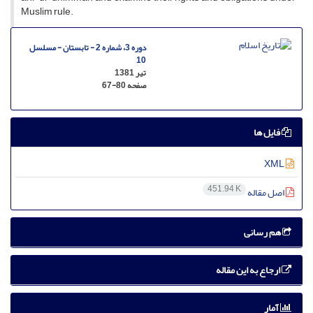
Muslim rule.
دوره 3، شماره 2 - تابستان - مسلسل
10
تیر 1381
صفحه
67-80
فایل ها
XML
451.94 K
اصل مقاله
هم رسانی
ارجاع به این مقاله
آمار