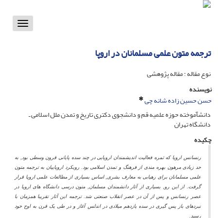
Toggle
vigation
ترجمه متون علمى مسلمانان در اروپا
نوع مقاله : مقاله پژوهشی
نویسنده
حسن حسین زاده شانه چی
دانشآموخته حوزه علمیه قم و دانشجوى دکترى تاریخ و تمدن ملل اسلامى ـ
دانشگاه تهران
چکیده
رنسانس اروپا که ثمره فعالیت اندیشمندان اروپایى در چند سده پایانى قرون وسطى بود, به
حد زیادى مرهون بهره مندى از فرهنگ و تمدن اسلامى بود. رویکرد اروپاییان به ترجمه متون
علمى مسلمانان براى رهیابى به معارف بشرى, اساس بسیارى از مطالعات علمى اروپا قرار
گرفت. از این رو, بسیارى از آثار دانشمندان مسلمان, متون درسى دانشگاه هاى اروپا در
عصر رنسانس و پس از آن در عصر انقلاب صنعتى شد. ترجمه این آثار تقریبا همزمان با
نبردهاى باز پس گیرى در سده یازدهم میلادى در اندلس آغاز و در طى یک قرن به اوج خود
رسید.