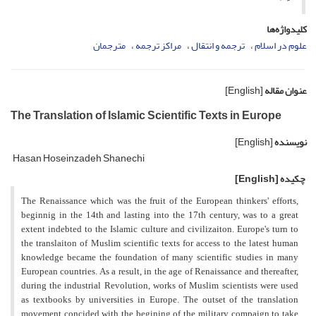
کلیدواژه‌ها
علوم در اسلام
ترجمه و انتقال
مراکز ترجمه
مترجمان
عنوان مقاله
[English]
The Translation of Islamic Scientific Texts in Europe
نویسنده
[English]
Hasan Hoseinzadeh Shanechi
چکیده
[English]
The Renaissance which was the fruit of the European thinkers' efforts,
beginnig in the 14th and lasting into the 17th century, was to a great
extent indebted to the Islamic culture and civilizaiton. Europe's turn to
the translaiton of Muslim scientific texts for access to the latest human
knowledge became the foundation of many scientific studies in many
European countries. As a result, in the age of Renaissance and thereafter,
during the industrial Revolution, works of Muslim scientists were used
as textbooks by universities in Europe. The outset of the translation
movement concided with the begining of the military compaign to take