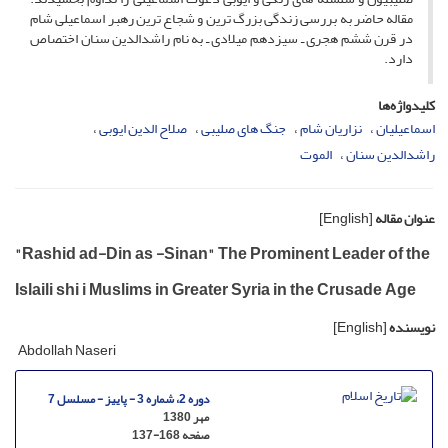
مقاله حاضر به بررسى زندگى بزرگ ترین و شجاع ترین رهبر اسماعیلى شام
در قرن ششم هجرى ـ سیزدهم میلادى ـ به نام راشدالدین سنان اختصاص
دارد.
کلیدواژه‌ها
اسماعیلیان
نزاریان شام
جنگ هاى صلیبى
صلاح الدین ایوبى
راشدالدین سنان
الموت
عنوان مقاله
[English]
"Rashid ad-Din as -Sinan" The Prominent Leader of the
Islaili shi i Muslims in Greater Syria in the Crusade Age
نویسنده
[English]
Abdollah Naseri
دوره 2، شماره 3 - پاییز - مسلسل 7
مهر 1380
صفحه
137-168