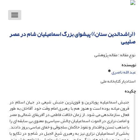
Toggle
vigation
((راشدالدین سنان)) پیشواى بزرگ اسماعیلیان شام در عصر
صلیبى
نوع مقاله : مقاله پژوهشی
نویسنده
عبد الله ناصری
استادیار کتابخانه ملی
چکیده
جنبش اسماعیلیه پویاترین و قوىترین جنبش شیعى در جهان اسلام در
قرون میانه بوده است و هنوز هم با رهبرى امام وقت خود آقاخان به طور
فعال سازماندهى مى شود. از زمان خلافت فاطمى در آفریقاى شمالى و مصر
و امامت نزارى در الموت, اسماعیلیان چالش سیاسى و معنوى بى سابقه اى را
با مذهب تسنن و اقتدار و نفوذ حاکمان سلجوقى و خفاى عباسى بروز دادند.
بخشى از اسماعیلیان نزارى نیز به رهبرى شیخ الجبل در شام و در تکاپو با
صلیبیون و سلسله هاى زنگى و ایوبى دعوت اسماعیلى را تداوم بخشیدند.