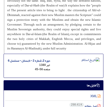
obviously not the same. Iraq, Iran, Syria, the way the defeated nations,
especially of Dar-al-Harb (the Realm of war) It explains how the "people
of The present article tries to bring to light . the citizenship of Ahl-ul-
Dhimmah, reacted against their new Muslim masters the Scripture" could
sign a protection treaty with the Muslims and obtain the new Islamic
Governmet. Through such an arrangement, by pledging certain to the
Muslim Sovereign authority, they could enjoy special rights and live
anywhhere in Dar-al-Islam (the Realm of Islam), except in commitments
the two holy cities of Makkah, Enghish Mecca, and privileges, and
choose to) guaranteed by the new Muslim Administration. Al-Hijaz and
its Haramayn Al-Madinah), under full security
دوره 2، شماره 2 - تابستان - مسلسل 6
تیر 1380
صفحه
45-56
فایل ها
XML
298.41 K
اصل مقاله