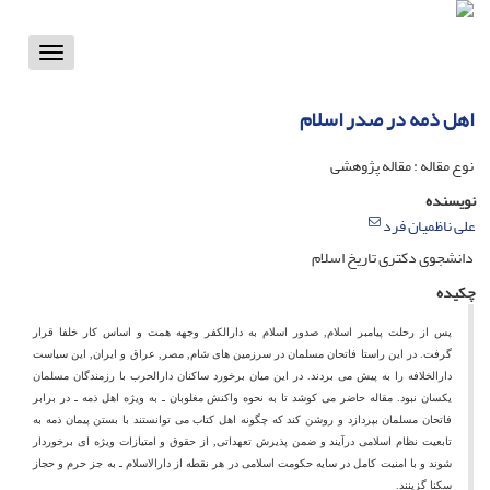
Toggle
vigation
اهل ذمه در صدر اسلام
نوع مقاله : مقاله پژوهشی
نویسنده
علی ناظمیان فرد
دانشجوى دکترى تاریخ اسلام
چکیده
پس از رحلت پیامبر اسلام, صدور اسلام به دارالکفر وجهه همت و اساس کار خلفا قرار
گرفت. در این راستا فاتحان مسلمان در سرزمین هاى شام, مصر, عراق و ایران, این سیاست
دارالخلافه را به پیش مى بردند. در این میان برخورد ساکنان دارالحرب با رزمندگان مسلمان
یکسان نبود. مقاله حاضر مى کوشد تا به نحوه واکنش مغلوبان ـ به ویژه اهل ذمه ـ در برابر
فاتحان مسلمان بپردازد و روشن کند که چگونه اهل کتاب مى توانستند با بستن پیمان ذمه به
تابعیت نظام اسلامى درآیند و ضمن پذیرش تعهداتى, از حقوق و امتیازات ویژه اى برخوردار
شوند و با امنیت کامل در سایه حکومت اسلامى در هر نقطه از دارالاسلام ـ به جز حرم و حجاز
سکنا گزینند.