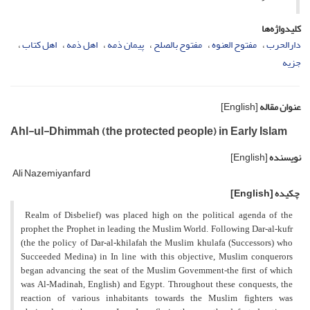
کلیدواژه‌ها
دارالحرب
مفتوح العنوه
مفتوح بالصلح
پیمان ذمه
اهل ذمه
اهل کتاب
جزیه
عنوان مقاله
[English]
Ahl-ul-Dhimmah (the protected people) in Early Islam
نویسنده
[English]
Ali Nazemiyanfard
چکیده
[English]
Realm of Disbelief) was placed high on the political agenda of the
prophet the Prophet in leading the Muslim World. Following Dar-al-kufr
(the the policy of Dar-al-khilafah the Muslim khulafa (Successors) who
Succeeded Medina) in In line with this objective, Muslim conquerors
began advancing the seat of the Muslim Govemment-the first of which
was Al-Madinah, English) and Egypt. Throughout these conquests, the
reaction of various inhabitants towards the Muslim fighters was