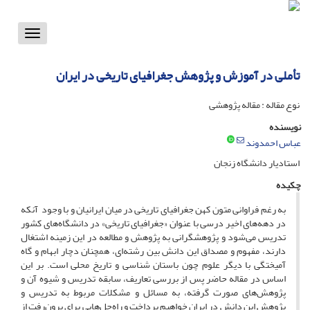
Toggle
vigation
تأملی در آموزش و پژوهش جغرافیای تاریخی در ایران
نوع مقاله : مقاله پژوهشی
نویسنده
عباس احمدوند
استادیار دانشگاه زنجان
چکیده
به رغم فراوانی متون کهن جغرافیای تاریخی در میان ایرانیان و با وجود آن­که
در دهه‌های اخیر درسی با عنوان «جغرافیای تاریخی» در دانشگاه‌های کشور
تدریس می‌شود و پژوهشگرانی به پژوهش و مطالعه در این زمینه اشتغال
دارند، مفهوم و مصداق این دانش بین رشته‌ای، همچنان دچار ابهام و گاه
آمیختگی با دیگر علوم چون باستان شناسی و تاریخ محلی است. بر این
اساس در مقاله حاضر پس از بررسی تعاریف، سابقه تدریس و شیوه آن و
پژوهش‌های صورت گرفته، به مسائل و مشکلات مربوط به تدریس و
پژوهش این دانش در ایران خواهیم پرداخت و راه‌حل‌هایی برای برون‌رفت از