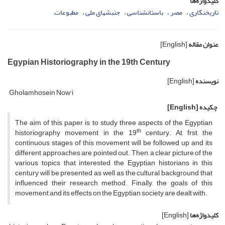
کلیدواژه‌ها
تاریخ­نگاری
مصر
باستان­شناسی
جنبش­های ملی
مطبوعات
عنوان مقاله
[English]
Egypian Historiography in the 19th Century
نویسنده
[English]
Gholamhosein Now'i
چکیده
[English]
The aim of this paper is to study three aspects of the Egyptian
th
historiography movement in the 19
century. At frst, the
continuous stages of this movement will be followed up and its
different approaches are pointed out. Then, a clear picture of the
various topics that interested the Egyptian historians in this
century will be presented as well as the cultural background that
influenced their research method. Finally, the goals of this
movement and its effects on the Egyptian society are dealt with.
کلیدواژه‌ها
[English]