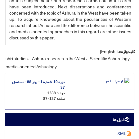
on this subject matter and researches carried out in this area
have been introduced. Next, dissertations and conferences
concerned with the topic of Ashura in the West have been taken
up. To acquire knowledge about the peculiarities of Western
research about Ashura and the difference between the scientific
and media – oriented approaches in this regard are other issues
discussed by this paper.
کلیدواژه‌ها
[English]
shi'i studies
Ashura research in the West
Scientific Ashurology
media – oriented Ashuology
دوره 10، شماره 1 - بهار 88 - مسلسل
37
خرداد 1388
صفحه
87-127
فایل ها
XML