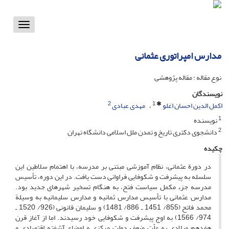
Toggle
vigation
مدارس امپراتوری عثمانی
نوع مقاله : مقاله پژوهشی
نویسندگان
2
1
اکمل الدین احسان اغلو
مهدی عبادی
1
نویسنده
2
دانشجوی دکتری تاریخ و تمدن ملل اسلامی دانشگاه تهران
چکیده
در دورة عثمانی، نظام آموزشی مبتنی بر مدرسه، با اهتمام سلاطین این
سلسله به پیشرفت و شکوفایی فراوانی دست یافت. در این دوره، تأسیس
مدرسه جزء مکمل سیاست فتح، به هنگام تسخیر شهرهای جدید بود.
مدارس عثمانی با تأسیس مدارس ثمانیه و مدارس سلیمانیه به وسیلة
محمد فاتح (855/ 1451 ـ 886/ 1481) و سلیمان قانونی (926/ 1520 ـ
974/ 1566) به اوج پیشرفت و شکوفایی خود رسیدند. امِا از آغاز قرن
هفدهم میلادی به علّت ضعف دولت مرکزی و اوضاع آشفته اقتصادی و