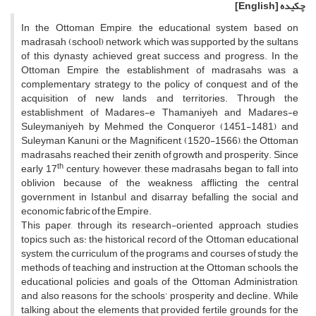
چکیده
[English]
In the Ottoman Empire, the educational system based on
madrasah (school) network, which was supported by the sultans
of this dynasty achieved great success and progress. In the
Ottoman Empire, the establishment of madrasahs was a
complementary strategy to the policy of conquest and of the
acquisition of new lands and territories. Through the
establishment of Madares-e Thamaniyeh and Madares-e
Suleymaniyeh by Mehmed the Conqueror (1451-1481) and
Suleyman Kanuni, or the Magnificent, (1520-1566), the Ottoman
madrasahs reached their zenith of growth and prosperity. Since
th
early 17
century, however, these madrasahs began to fall into
oblivion because of the weakness afflicting the central
government in Istanbul and disarray befalling the social and
economic fabric of the Empire.
This paper, through its research-oriented approach, studies
topics such as: the historical record of the Ottoman educational
system, the curriculum of the programs and courses of study, the
methods of teaching and instruction at the Ottoman schools, the
educational policies and goals of the Ottoman Administration,
and also reasons for the schools’ prosperity and decline. While
talking about the elements that provided fertile grounds for the