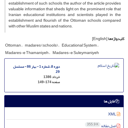
establishment of such schools, the author of the article provides
valuable information that sheds light on the prominent role that
Iranian educational institutions and scientists played in the
establishment and flourish of the Ottoman schools compared
with other Muslim states and nations.
کلیدواژه‌ها
[English]
Ottoman
madares (schools)
Educational System
Madares-e Thamaniyeh
Madares-e Suleymaniyeh
دوره 8، شماره 1 - بهار 86 - مسلسل
29
خرداد 1386
صفحه
149-174
فایل ها
XML
355.9 K
اصل مقاله