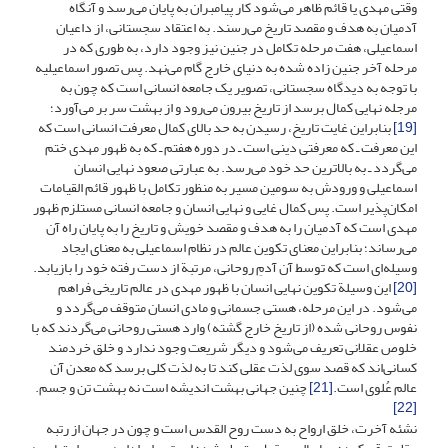
وقتی مهدی یا قائم ظاهر می‌شود کار پیامبران به پایان می‌رسد و آنگاه
آدمیان به هدف و مقصد تاریخ می‌رسند. به اعتقاد سجستانی، از داعیان
اسماعیلی، هفت مرحله تکامل در جنین نیز وجود دارد، به طوری که در
مرحله آخر جنین زاده شده به دنیای خارج گام می‌نهد. پس تصور اسماعیلیه
با توجه به دیدگاه سجستانی، تصویر یک جامعه انسانی است که چون به
مرجله نهایی کمال برسد از تاریخ بیرون می‌رود و از بهشت سر بر می‌آورد؛
[19]
بنابراین غایت تاریخ، رسیدن به حد بالای کمال معرفت انسانی است که
این معرفت ـ که معرفتی دینی است ـ در دوره هفتم ـ که به ظهور مهدی ختم
می‌گردد ـ به بالاترین حد خود می‌رسد. به عبارتی صعود نهایی انسان
اسماعیلی و ورودش به سومین مسیر به منظور تکامل با ظهور قائم القیامات
امکان‌پذیر است. پس کمال غایی و نهایی انسان و جامعه انسانی مستلزم ظهور
مهدی است که آدمیان را به هدف و مقصد خویش و تاریخ را به پایان راه آن
می‌رساند؛ بنابراین معنای تکوین عالم در نظام اسماعیلی به معنای ایجاد
وسیله‌ای است که توسط آن آدمِ روحانی، مرتبة از دست رفته خود را بازیابد.
[20]
این وسیلة تکوین نهایی انسان با ظهور مهدی در عالم تاریخی فراهم
می‌شود. در این مرحله، هستی جسمانی و مادی انسان متوقف می‌گردد و
نفوس روحانی شده (از تاریخ خارج گشته) وارد هستی روحانی می‌گردند که با
خلوص عقلانی تعریف می‌شود و دیگر شریعت وجود ندارد و خلق خردمند
کسانی‌اند که قصد سوی لذت عقلی کند تا به لذت کلی برسد که معدن آن
عالم عُلوی است.
[21]
چنین جهانی بهشت اندیشه است نه بهشت تن و جسم.
[22]
نشئه آخرت، خلق ارواح به دست روح القدس است و چون در جهان از رتبه