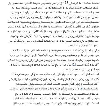
مسلط شدند؛ اما در سال 478 ق بر سر جانشینی خلیفه فاطمی، مستنصر، بار
دیگر انشعاب جدید «نزاریه» و «مستعلویه» در اسماعیلیان پدیدار شد. با
تغییر اندیشه اسماعیلیان در مسئله خلافت و قدرت‌گیری نزاریه به رهبری
حسن صباح در قلعه الموت، دعوت اسماعیلیه نیز به دو دوره قدیم و جدید
تقسیم شد. در این دوره شاهد ظهور اندیشمندان بسیاری هستیم که مباحث
فراوان فکری ـ کلامی و فلسفی اسماعیلیه را مطرح کردند و به آنها نظم و نسق
بخشیدند. در این میان، یکی از مهم‌ترین مسائل اختلافی بین دو دعوت نزاریه
و مستعلویه که از تغییر در اندیشه خلافت به وجود آمد، نگرش متفاوت به
سرانجام تاریخ و غایت انسان بود. در این مقاله فقط به بررسی این نگرش در
دعوت قدیم می‌پردازیم.
یکی از اصول پذیرفته شده همه فرقه‌ها و مذاهب اسلامی این است که هر
موجودی در عالم، چه طبیعی و چه صناعی، غایت و کمال و غرض خاصی دارد
که به سبب آن ایجاد شده است. به عبارتی هر شی‌ءای برای رسیدن به هدفی
آفریده شده است؛
[1]
بنابراین تاریخ نیز به مثابه موجودی مستقل، زنده و
پویا در پی نیل به هدفی است.
اسماعیلیان (در دعوت قدیم) زمان را به مثابه سیر متوالی دوره‌های هفت
گانه تصور می‌کردند که آغاز و انجامی دارد. این زمان (تاریخ) با آدم ابوالبشر
آغاز می‌گشت و چون آغاز معیّنی داشت قطعاً می‌بایست پایان معیّنی هم
داشته باشد
[2]
و این سیر پیشرونده زمان عملاً به سرانجام و پایانی برسد.
در نظام اسماعیلی تاریخ متشکل از افعال انسانی نیست و جامعه و تاریخ
هویتی کاملاً مستقل و اصیل دارند. البته فرد نیز در اندیشه اسماعیلیان
اصالت دارد؛ از این رو خود انسان و غایت او نیز در این مذهب بسیار حائز