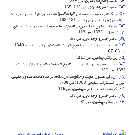
[35]
. همو،
جامع الحکمتین،
ص 338.
[36]
. همو،
خوان الاخوان،
ص 128 ـ 165.
[37]
. ر. ک: ابو یعقوب سجستانی،
اثبات النبوات،
تحقیق عارف ناصر (بیروت:
دارالمشرق، چاپ دوم، بی‌تا) ص 181 ـ 193.
[38]
. فرهاد دفتری،
مختصری در تاریخ اسماعیلیه،
ترجمه فریدون بدره‌ای
(تهران: فرزان، 1378) ص 118.
[39]
. ناصر خسرو،
وجه دین،
ص 66.
[40]
. ابویعقوب سجستانی،
الینابیع
(تهران: انستیتو ایران ـ فرانسه، 1340)
ص 66 ـ 67.
[41]
. پل واکر،
پیشین،
ص 110.
[42]
. سید حسین نصر و الیور لیمن،
تاریخ فلسفه اسلامی
(تهران: حکمت،
1382) ص 260.
[43]
. آن. کی لمبتون،
دولت و حکومت در اسلام،
ترجمه محمد مهدوی فقیهی
(تهران: انتشارات شفیعی، 1358) ص 708.
[44]
. گروه مذاهب اسلامی،
پیشین،
ص 115.
[45]
. ناصر خسرو،
وجه دین،
ص 33.
[46]
. پل واکر،
پیشین،
ص 61.
دوره 12، شماره 4 - زمستان 90 -