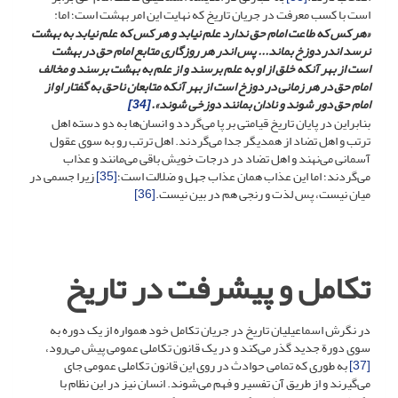
است با کسب معرفت در جریان تاریخ که نهایت این امر بهشت است؛ اما:
«هر کس که طاعت امام حق ندارد علم نیابد و هر کس که علم نیابد به بهشت
نرسد اندر دوزخ بماند... پس اندر هر روزگاری متابع امام حق در بهشت
است از بهر آنکه خلق از او به علم برسند و از علم به بهشت برسند و مخالف
امام حق در هر زمانی در دوزخ است از بهر آنکه متابعان ناحق به گفتار او از
امام حق دور شوند و نادان بمانند دوزخی شوند».
[34]
بنابراین در پایان تاریخ قیامتی بر پا می‌گردد و انسان‌ها به دو دسته اهل
ترتب و اهل تضاد از همدیگر جدا می‌گردند. اهل ترتب رو به سوی عقول
آسمانی می‌نهند و اهل تضاد در درجات خویش باقی می‌مانند و عذاب
می‌گردند؛ اما این عذاب همان عذاب جهل و ضلالت است؛
[35]
زیرا جسمی در
میان نیست، پس لذت و رنجی هم در بین نیست.
[36]
تکامل و پیشرفت در تاریخ
در نگرش اسماعیلیان تاریخ در جریان تکامل خود همواره از یک دوره به
سوی دورة جدید گذر می‌کند و در یک قانون تکاملی عمومی پیش می‌رود،
[37]
به طوری که تمامی حوادث در روی این قانون تکاملی عمومی جای
می‌گیرند و از طریق آن تفسیر و فهم می‌شوند. انسان نیز در این نظام با