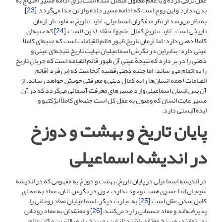
عقل ترقی کرده و با عالم معقول متصل شده است برای ادامه مسیر احتیاج به
بدن ندارد و این روح است که ادامه مسیر داده و از تن جدا می‌گردد.
[23]
به نظر می‌رسد از نظر متفکران اسماعیلی، غایت تاریخ متفاوت از آرمان
تاریخی است. غایت تاریخ کمال علم و اعتقاد (دین) است.
[24]
که جنبه‌ای
کاملاً ذهنی دارد؛ اما آرمان تاریخ ظهور قائم القیامات است که جنبه‌ای کاملاً
عینی دارد؛ بنابراین در نگرش اسماعیلیان نهایت تاریخ نتیجه‌ای عینی و
ذهنی را در بر دارد که نتیجة عینی آن ظهور قائم القیامه است که جریان تاریخ
را به اتمام می‌رساند؛ اما جنبه ذهنی قضیه آنجاست که این فرد (قائم
القیامات) همه انسان‌ها را به کمال دینی و معرفتی خویش خواهد رساند. از
آن پس انسان اسماعیلی وارد مسیرهای معرفت آسمانی می‌گردد که در آن
مسیر غایت انسان که وصول به عقل کل است جنبه‌ای کاملاً ابژکتیو و
ایده‌آلیستی دارد.
پایان تاریخ و بهشت و دوزخ
در اندیشه اسماعیلی
در اندیشه اسماعیلی در پایان تاریخ، بهشت و دوزخ به مفهومی که در اندیشه
شیعیان اثنا عشری هست وجود ندارد، چون در نگرش آنان، معاد به معنای
کامل شدن عقل است.
[25]
به عبارت دیگر، اسماعیلیان معاد روحانی را
پذیرفته‌اند و معاد جسمانی را رد می‌کنند.
[26]
و معتقدان به معاد روحانی
نمی‌توانند به برزخ معتقد باشند؛ از این رو برزخ را به بالاترین مکان عالم