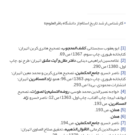
*
کارشناس ارشد تاریخ اسلام از دانشگاه باقرالعلومu
[1]
. ابو یعقوب سجستانی،
کشف المحجوب،
تصحیح هانری کربن (تهران:
کتابخانه طهوری، چاپ سوم، 1367) ص 69.
[2]
. غلامحسین ابراهیمی دینایی،
دفتر عقل و آیت عشق
(تهران: طرح نو، چاپ
اول، 1380) ص 290.
[3]
. ناصر خسرو،
جامع الحکمتین،
تصحیح هانری کربن و محمد معین (تهران:
کتابخانه طهوری، چاپ دوم، 1363) ص 96؛ همو،
زاد المسافرین‌
(تهران:
انتشارات محمودی، بی‌نا) ص 293.
[4]
. خواجه نصیرالدین محمد طوسی،
روضه التسلیم یا تصورات،
تصحیح
ایوانف (بی­جا، چاپ آفتاب، چاپ اول، 1363) ص 12؛ ناصرخسرو،
زاد
المسافرین،
ص 193.
[5]
.
همان،
ص 193.
[6]
.
همان
.
[7]
. ناصر خسرو،
جامع الحکمتین،
ص 194.
[8]
. حمیدالدین کرمانی،
الاقوال الذهبیه،
تحقیق صلاح الصاوی (تهران: