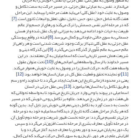
به منظور وصول به عقل کلی، عقل جزئی (یا نفس) خویش را به جریان
می‌اندازد. نفس ـ به عبارتی عقل جزئی ـ در مسیر حرکت به سمت تکامل و
وصول به غایت خود (عقل کلی) می‌باید هفت مرحله را بپیماید. این مراحل
هفت گانه شامل حمل، نمو، حس، تخیل، نطق، تعقل و انبعاث ثانوی است.
[7]
که در مرحله اخیر نفس جسمش را ترک می‌کند و رهای از جسم و از عالم
طبیعت به حیات خود ادامه می‌دهد به میزانی، او یک عقل شده و از هستی
جسمانی به سوی حالتی جاودانی و کمال می‌رسد.
[8]
البته در واقع پیوستگی
عقل جزئی به عقل کلی تنها از برکت وجود شریعت شدنی است و هر راهی از
عالم حسی به عالم عُلْوی از گذرگاه دین می‌گذرد.
[9]
این گذرگاه دینی و
شریعت همان مسیر تاریخی است که اسماعیلیان به آن معتقدند. در این
مسیر خداوند با ارسال واسطه‌هایی (میانجی‌های)
[10]
تحت عنوان عقول
واسطه هفت گانه، حرکت انسان را در وصول به غایت خویش هموار می‌کند.
[11]
او نماینده تحقق و فعلیت عقل کل در میان انسان‌ها خواهد بود؛
[12]
یعنی در محدودة زمانی تاریخ این هدایت ایجاد می‌گردد تا خداوند راه و رسم
و طریق تکامل را به انسان‌ها بیاموزد.
[13]
پس عقل جزئی در انسان
اسماعیلی در پیوند با وحی وارد جریان تاریخ می‌شود تا به واسطه تحولاتی که
طی هفت دور در زمان رخ می‌دهد، علاوه بر تکامل روحی خویش که در مسیر
نخست به دست آورد به تکامل دینی معرفتی خویش نیز نایل آید. بدین گونه
که هر یک از مراحل هفت گانه تاریخ از دیدگاه اسماعیلیه خود به دو مرحله
جزئی‌تر تقسیم می‌گردد: مرحله نخست ظهور شریعت و مرحله دوم تأویل آن.
در مرحله تأویل، معارف بشری از مرحله نخست افزون‌تر می‌گردد و سپس
یک دور به پایان می‌رسد و دور بعدی با معارف جدید آغاز می‌گردد و با
افزایش علم در هر دور، تاریخ رو به سوی کمال حرکت می‌کند که این کمال،