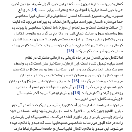
کمالی دینی است؛ از همین‌روست که در این دین، قبول شریعت و دین (دین
حق یا دین اسماعیلی) با آموختن علم و معرفت برابر است.
[14]
در واقع
مسیر تاریخی، مسیری است که انسان اسماعیلی را از انسان غیر اسماعیلی
جدا می‌سازد؛ انسان غیر اسماعیلی یا اهل تضاد، به بیراهه می‌رود که غایت
آن جهالت و ظلمت است و سرانجام آن دوزخ؛ اما انسان اسماعیلی با پیوند به
عقل واسط و قبول رسالت انبیای الهی وارد تاریخ می‌گردد و علاوه بر تکامل
روحی، تکامل دینی خویش را نیز به دست می‌آورد. از همین‌رو حمید الدین
کرمانی علم و دانشی را که برای بیدار کردن نفس و تربیت آن به کار می‌رود،
همان دین و شریعت ذکر می‌کند.
[15]
اما تکامل نهایی انسان در مرحله تاریخی به آرمانی مشترک در نظام
اسماعیلیه تبدیل شده است. این آرمان، رستاخیز عقل است که به واسطه
معرفت دینی ایجاد می‌گردد و در این رستاخیز، عقل و معرفت از برکت مظهر
تمام و کمال دین، رسول رسولان که سرنوشت تاریخی دنیا را به پایان
می‌رساند بهره‌مند می‌گردند.
[16]
به عبارتی انسان تمامی عقل کل را در پایان
دور هفتم تاریخ می‌پذیرد.
[17]
در آن دور، امام قائم دورة معرفت محض
روحانی و آزاد را آغاز می‌کند.
[18]
و بیش از او هر کس به قدر شایستگی
خویش به تکامل (دینی) می‌رسد.
بر این اساس اسماعیلیان، دور آینده‌ای را پیش‌بینی می‌کردند که در آن دور
نهایی، ظلم و جوری که بر اسلام رفته است جبران می‌شود و امت مسلمان خود
را برای واپسین بار برای روز داوری آماده می‌کنند. شخصیتی که این بازسازی
را به مرحله ظهور می‌رساند شخصیتی مسیحایی است که مهدی یا قائم نامیده
می‌شود. این مهدی یا قائم با کمال غایی انسان و جامعه انسانی ارتباط دارد.