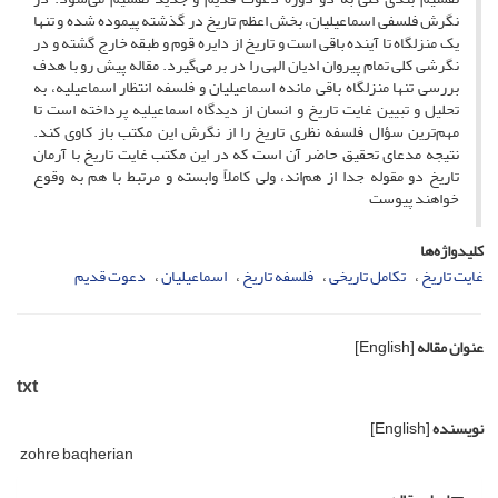
نگرش فلسفی اسماعیلیان، بخش اعظم تاریخ در گذشته پیموده شده و تنها
یک منزلگاه تا آینده باقی است و تاریخ از دایره قوم و طبقه خارج گشته و در
نگرشی کلی تمام پیروان ادیان الهی را در بر می‌گیرد. مقاله پیش رو با هدف
بررسی تنها منزلگاه باقی مانده اسماعیلیان و فلسفه انتظار اسماعیلیه، به
تحلیل و تبیین غایت تاریخ و انسان از دیدگاه اسماعیلیه پرداخته است تا
مهم‌ترین سؤال فلسفه نظری تاریخ را از نگرش این مکتب باز کاوی کند.
نتیجه مدعای تحقیق حاضر آن است که در این مکتب غایت تاریخ با آرمان
تاریخ دو مقوله جدا از هم‌اند، ولی کاملاً وابسته و مرتبط با هم به وقوع
خواهند پیوست
کلیدواژه‌ها
غایت تاریخ
تکامل تاریخی
فلسفه تاریخ
اسماعیلیان
دعوت قدیم
عنوان مقاله
[English]
txt
نویسنده
[English]
zohre baqherian