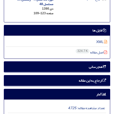
مسلسل 48
دی 1390
صفحه
109-123
فایل ها
XML
324.7 K
اصل مقاله
هم رسانی
ارجاع به این مقاله
آمار
تعداد مشاهده مقاله:
4,725