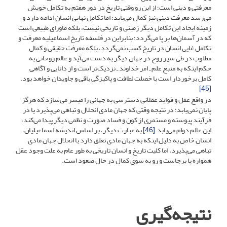
معرفتی و دینی است؛ از این رو وقتی تاریخ در دور هفتم به تکامل خویش
می‌رسد معرفت دینی نیز کمال می‌یابد؛ اما تکامل نهایی انسان ادامه دارد و
زمینه ایجاد این تکامل دیگر زمینی و تاریخی نیست، بلکه ماورای طبیعی است
که در آسمان‌ها بر پا می‌گردد؛ بنابراین در فلسفه تاریخ اسماعیلیه معرفت و
تکامل غایی انسان در تاریخ کسب نمی‌گردد، بلکه معرفت حقیقی و کمال
مطلوب در طی سیر روح در جهان دیگر به دست می‌آید و عالم روحانی به
حکم اینکه به منبع علم ـ امر خداوند ـ نزدیک‌تر است و از دانایی و آگاهی
کامل برخوردار است با خصلت لطافت و پاکیزگی باقی و جاویدان خواهد بود.
[45]
در واقع عقل و فواید عقلانی دسترسی به جهانی را میسر می‌سازد که هرگز
پایان نمی‌یابد؛ در نتیجه وقتی که جهان مادی انحلال و تباهی می‌پذیرد یا در
فرآیند پیوسته و مستمری از کون و فساد صورت و نظمی دیگر پیدا می‌کند،
این عالم دوام می‌یابد.
[46]
به عبارت دیگر، بر اساس اندیشه‌ اسماعیلیان،
انسان خاص به دلیل این­که به جهان مادی تعلق دارد با انحلال جهان مادی
تباهی می‌پذیرد، اما کلیت تاریخ و انسان تاریخی به طور عام به علت وجود عقل
همواره پا برجاست و رو به سوی کمال در حال صعود است.
نتیجه‌گیری