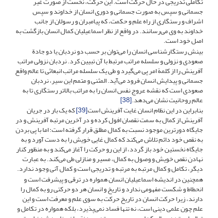
تکاملی تدریجی در حال حرکت است. این حرکت، نخست از صورت غیر
جسمانی و سپس به صورت جسمانی و دوری انسان از خداوند و سپس
اشراف و رستگاری از راه علم و حکمت، که پیامبران و رسولان از جانب
خداوند به وی می‌رسانند. در واقع از نظر اسماعیلیان کمال انسان بازگشت به
اصل خود است.
بینش رستگارشناسی انسان را می‌توان بر حسب دو نردبان یا دو جادة
صعودی و نزولی و سلسله مراتب مرتبط با آن تبیین کرد. نردبان نزولی مراتب
آفرینش را از کلمة امر پی می‌گیرد و طی یک سلسله مراتب انبعاثی تا عالم واقع
جسمانی و پیدایش انسان فرود می‌آید. المثنی و متمم این سیر، نردبان
صعودی است که نقشه عروج نفس انسان را به مراتب بالاتر رستگاری تا به
عالم روحانیت نشان می‌دهد.
[38]
بنابراین در این نظام انسان غایت آفرینش است
[39]
که یک بار در جریان
آفرینش از کمال به سمت نقصان افول کرده و در آخرین مرتبه آفرینش و در
جایگاه دورترین موجود نسبت به کمال مطلق قرار گرفته است؛ اما با پی‌ بردن
به نقص خود دائم تلاش می‌کند که کمال غایی خویش را به دست آورد و به
جایگاه نخستین خود باز گردد، از این رو حرکت را آغاز می‌کند و به منظور کنار
نهادن نقص خویش و وصول به کمال، مسیر و منازلی طی می‌کند. به عبارت
دیگر، تکامل و کمال مرتبه به مرتبه و تدریجی است و کمال آنی وجود ندارد.
همچنین در اندیشه اسماعیلیان انسان همواره در ترقی و پیشرفت است و
انحطاط و شکست مفهومی ندارد و تاریخ و انسان هر دو حرکتی رو به کمال را
دارند، زیرا حرکت انسان در تاریخ حرکت به سوی علم و معرفت است و این
علم چون علمی دینی است، نه تنها فساد نمی‌پذیرد، بلکه همواره در تکامل و