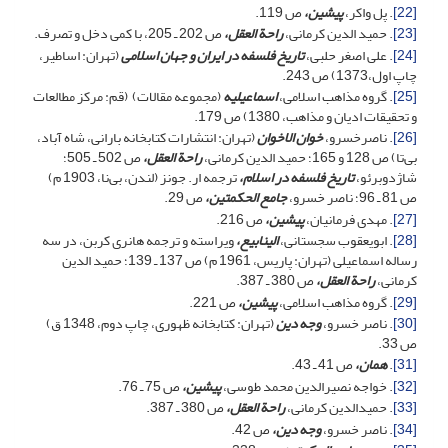
[22]
. پل واکر،
پیشین،
ص 119.
[23]
. حمید الدین کرمانی،
راحة العقل،
ص 202 ـ 205، با کمی دخل و تصرف.
[24]
. علی اصغر حلبی،
تاریخ فلسفه در ایران و جهان اسلامی
(تهران: اساطیر،
چاپ اول،‌1373) ص 243.
[25]
. گروه مذاهب اسلامی،
اسماعیلیه
(مجموعه مقالات) (قم: مرکز مطالعات
و تحقیقات ادیان و مذاهب، 1380) ص 179.
[26]
. ناصرخسرو،
خوان الاخوان
(تهران: انتشارات کتابخانه بارانی، شاه آباد،
بی‌تا) ص 128 و 165؛ حمید الدین کرمانی،
راحة العقل،
ص 502 ـ 505؛
شاژدوبرئو،
تاریخ فلسفه در اسلام،
ترجمه ار. جونز (لندن، بی‌نا، 1903 م)
ص 81 ـ 96؛ ناصر خسرو،
جامع الحکمتین،
ص 29.
[27]
. مهدی فرمانیان،
پیشین،
ص 216.
[28]
. ابویعقوب سجستانی،
الینابیع،
ویراسته و ترجمه هانری کربن، در سه
رساله اسماعیلی (تهران: پاریس، 1961 م) ص 137 ـ 139؛ حمید الدین
کرمانی،
راحة العقل،
ص 380 ـ 387.
[29]
. گروه مذاهب اسلامی،
پیشین،
ص 221.
[30]
. ناصر خسرو،
وجه دین
(تهران: کتابخانه ظهوری، چاپ دوم، 1348 ق)
ص 33.
[31]
.
همان،
ص 41 ـ 43.
[32]
. خواجه نصیرالدین محمد طوسی،
پیشین،
ص 75 ـ 76.
[33]
. حمیدالدین کرمانی،
راحة العقل
،
ص 380 ـ 387.
[34]
. ناصر خسرو،
وجه دین
،
ص 42.