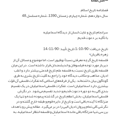
اصل مقاله
فصلنامه تاریخ اسلام
سال دوازدهم، شماره چهارم، زمستان 1390، شماره مسلسل 48
سرانجام تاریخ و غایت انسان از دیدگاه اسماعیلیه
با تأکید بر دعوت قدیم
تاریخ دریافت: 1/10/90 تاریخ تأیید: 14/11/90
زهره باقریان
*
فلسفه تاریخ گرچه معرفتی نسبتاً نوظهور است، اما موضوع و مسائل آن از
دیرباز مورد توجه فیلسوفان و اندیشمندان قرار داشته است. در این میان
فلسفه نظری تاریخ نسبت به فلسفه علم تاریخ قدمتی بیشتر دارد و اغلب
ادیان، مذاهب و مکاتب دیدگاه خود را راجع به کلیت تاریخ بشری به طرق
گوناگون بیان داشته‌اند. یکی از فرقه‌های اسلامی که تفکرات فلسفی آن قوّت
بیشتری دارد اسماعیلیان است. تفکرات فلسفی‌ اسماعیلیان در یک تقسیم
بندی کلی به دو دوره دعوت قدیم و جدید تقسیم می‌شود. در نگرش
فلسفی اسماعیلیان، بخش اعظم تاریخ در گذشته پیموده شده و تنها یک
منزلگاه تا آینده باقی است و تاریخ از دایره قوم و طبقه خارج گشته و در
نگرشی کلی تمام پیروان ادیان الهی را در بر می‌گیرد. مقاله پیش رو با هدف
بررسی تنها منزلگاه باقی مانده اسماعیلیان و فلسفه انتظار اسماعیلیه، به