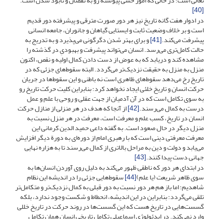
تعالی است؛ در حالی که امور حسی پیوسته رو به نقصان و نابود شدن است.
[40]
در ادوار هفت گانه تاریخ نیز هر دور صورت مترقی و پیشرفته دور قدیم
است و بر خلاف وضعیت ثابت و ایستایی گیاهان و جانوران، جامعه انسانی
پیشرفت می‌کند.
[41]
و برای بهتر شدن دگرگونی می‌پذیرد و به تدریج به
حالت کامل‌تری می‌رسد. انسان می‌تواند پیشرفت و بهبودیِ در گذشته را
مشاهده کند و دریابد که به عوض از دست دادن کمال اولیه و نقص، اکنون
منزل به منزل به حقیقت نزدیک‌تر می‌گردد. البته سقوط‌های جزئی که در
تاریخ رخ می‌دهد سقوط‌های ظاهری است نه باطنی و این سقوط‌ها در جریان
حرکت انسان و تاریخ خلئی ایجاد نخواهد کرد؛ بنابراین کلیت حرکت تاریخ رو
به سوی تکامل است که در آن آدمیان از جهت عقلی و روحی با علم و عمل
درست به کمال می‌رسند.
[42]
از آنجا که هدف در هر منزلی از منازل حرکت
انسان در تاریخ، کسب علم و معرفت است، معرفت در هر منزل نسبت به
منزل دیگر در حال صعود است. به گفته داعی حمید الدین کرمانی این
معرفت معرفتی دینی است که با رهبری امام از دوره‌ای به دورة دیگر افزایش
می‌یابد و دولت و دین به مراحل بالاتری از کمال می‌رسند تا به هزاره نهایی
جهانی دست پیدا کنند.
[43]
در ابتدای هر دور که ناطقی ظهور می‌کند به دلیل روی آوردن انسان‌ها به
سوی ظاهر شریعت (یا علم)
[44]
سقوط‌هایی جزئی را در اندیشه این نظام
شاهدیم؛ اما باز هم هر دور نسبت به دور قبلی به کمال نزدیک‌تر و متکامل‌تر
تلقی می‌گردد؛ بنابراین در این اندیشه، انحطاط و شکست وجود ندارد، بلکه
گسست‌هایی در تاریخ هست که این گسست‌ها در روند حرکت در تاریخ خللی
وارد نمی‌کند. در ایدئولوژی اسماعیلی تکامل تاریخی انسان همان تکامل