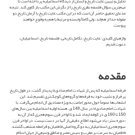
تحلیل و تبیین غایت تاریخ و انسان از دیدگاه اسماعیلیه پرداخته است تا
مهم‌ترین سؤال فلسفه نظری تاریخ را از نگرش این مکتب باز کاوی کند. نتیجه
مدعای تحقیق حاضر آن است که در این مکتب غایت تاریخ با آرمان تاریخ دو
مقوله جدا از هم‌اند، ولی کاملاً وابسته و مرتبط با هم به وقوع خواهند
پیوست.
واژه­های کلیدی: غایت تاریخ، تکامل تاریخی، فلسفه تاریخ، اسماعیلیان،
دعوت قدیم.
مقدمه
فرقه اسماعیلیه که پس از شهادت امام صادقu پدیدار گشت، در طول تاریخ
پر فراز و نشیب خود به فرقه‌ها و گروه‌های کوچک‌تری تقسیم شد. این
انشعاب‌ها عموماً حول محور امامت به ویژه مصادیق آن انجام می‌گرفت. با
شهادت امام صادقu در سال 148 ق، هسته اولیه اسماعیلیه بین سال‌های
150 تا 160 ق در کوفه ایجاد شد و تا اواخر قرن سوم هجری که از آن به
«دوره ستر» یاد می‌شود اطلاع دقیقی از آنها در دست نیست. در اواخر قرن
سوم هجری اسماعیلیان به دو گروه اصلی فاطمیان و قرامطه منشعب گشتند.
فاطمیان به سرعت بر مغرب و سپس مصر و مناطق وسیعی از جهان اسلام