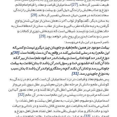
طبیعت تفسیر کرده‌اند.
[27]
اسماعیلیان قیامت و معاد را قیام امام قائم،
دوزخ و عذاب‌هایش را زندگی جهل‌آمیز، و بهشت و نعمت‌هایش را زندگی
سعادتمندانه در همین جهان جسمانی تفسیر کرده‌اند.
[28]
به سخن دیگر، گفت‌وگو از ثواب آخرت همان سخن از نورانی شدن و اوج
گرفتن به رتبه ملایکه مقرب الهی و سخن از عقاب، سخن از انحطاط انسان به
حالت‌های زشت و ناپسند شیطانی است که نتیجه‌اش دوری از کمالات و
حسرت و ندامت ابدی برای روح بشر خواهد بود.
[29]
ناصرخسرو در این باره می‌نویسد:
بهشت موعود جز همین عالم لطیف و جاویدان چیز دیگری نیست و کسی که
این عالم را به درستی شناسایی کند در واقع به آن دست یافته است.
[30]
و
دوزخ اندر حد قوه نادانی است و بهشت اندر حد قوه علم است از بهر آنکه
دانا آن کند که خشنودی خدا و رسول اندر آن باشد تا بدان اطاعت به بهشت
جاودانی رسد و نادان آن نکند آنچه رستگاری او اندر آن باشد تا بدان سبب
به دوزخ جاویدی رسد.
[31]
پس مفهوم معاد و قیامت در نزد اسماعیلیان آن است که مردم در زندگی به
کوشش علم و دانش از مرحله عقل جزئی معیشتی بر عقل نبوی شرعی و از
عقل نبوی شرعی بر عقل قیامتی (عقل کل) ارتقا کنند و در معاد تصور آنها این
است که مراتب و درجات بهشتی در این عالم است نه در آن عالم.
[32]
اسماعیلیان دو مفهوم «اهل ترتب» به معنای اهل بهشت و «اهل تضاد» را
کسانی می‌دانند که به قیامت دور محمدی قائل باشند و در نادانی و جهالت
خود و حالت انکار و عناد خویش باقی مانند. اهل تضاد همان اهل دوزخ و
اصحاب نارند.
[33]
به عبارتی در اندیشه اسماعیلی طاعت امام حق برابر