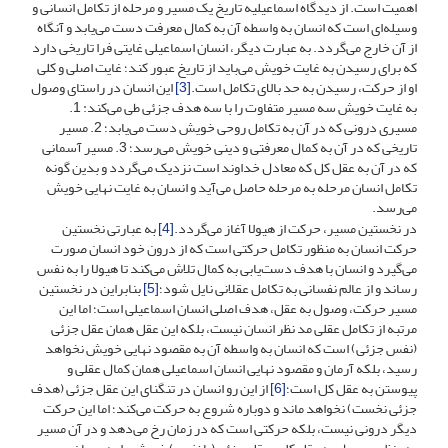
اهمیت است. از دیدگاه اسماعیلیه تاریخ یک مسیر و مرحله از تکامل انسانی و
وسیله‌ای است که انسان به واسطه آن به کمال معرفت دست می‌یابد و آنگاه
از آن خارج می‌گردد. به عبارت دیگر، انسان اسماعیلی غایتی فرا تاریخی دارد
که برای رسیدن به غایت خویش می‌باید از تاریخ عبور کند؛ غایت اصلی و کلی
او از حرکت، رسیدن به حد بالای تکامل است.
[3]
این انسان در راستای وصول
به غایت خویش سه مسیر متفاوت را با سه هدف جزئی طی می‌کند: 1.
مسیری درونی که در آن به تکامل روحی خویش دست می‌یابد؛ 2. مسیر
تاریخی که در آن به کمال معرفتی و دینی خویش می‌رسد؛ 3. مسیر آسمانی
که در آن به عقل کل که معادل خداوند است نزدیک می‌گردد و بدین گونه
تکامل انسان مرحله به مرحله حاصل می‌آید و انسان به غایت نهایی خویش
می‌رسد.
در نخستین مسیر، حرکت از هیولا آغاز می‌گردد.
[4]
به عبارتی نخستین
حرکت انسان به منظور تکامل حرکتی است که از درون خود انسان صورت
می‌گیرد و انسان با هدف دست‌یابی به کمال تلاش می‌کند تا هیولا را به نفس
رساند و از عالم نفسانی به تکامل عقلانی نایل شود؛
[5]
بنابراین در نخستین
مسیر حرکت، وصول به عقل، هدف اصلی انسان اسماعیلی است؛ اما این
مرتبه از تکامل عقلی مد نظر انسان نیست، بلکه این عقل همان عقل جزئی
(نفس جزئی) است که انسان به واسطه آن به مقصود نهایی خویش نخواهد
رسید، بلکه آرمان و مقصود نهایی انسان اسماعیلی همان کمال عقلی و
پیوستن به عقل کل است؛
[6]
از این رو انسان در تنگنای این عقل جزئی (هدف
جزئی نخست) نخواهد ماند و دوباره شروع به حرکت می‌کند؛ اما این حرکت
دیگر درونی نیست، بلکه حرکتی است که در زمان رخ می‌دهد و در آن مسیر