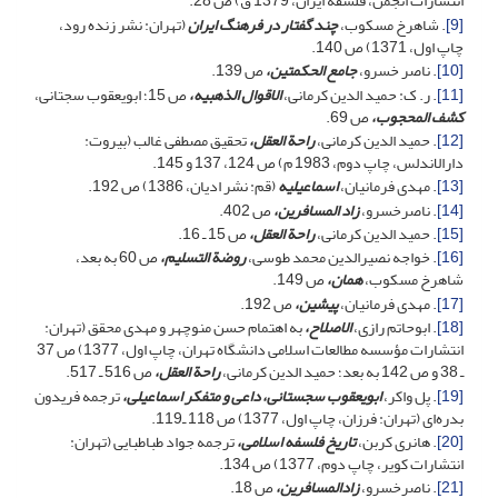
انتشارات انجمن، فلسفه ایران، 1379 ق) ص 28.
[9]
. شاهرخ مسکوب،
چند گفتار در فرهنگ ایران
(تهران: نشر زنده رود،
چاپ اول، 1371) ص 140.
[10]
. ناصر خسرو،
جامع الحکمتین،
ص 139.
[11]
. ر. ک: حمید الدین کرمانی،
الاقوال الذهبیه،
ص 15؛ ابویعقوب سجتانی،
کشف المحجوب،
ص 69.
[12]
. حمید الدین کرمانی،
راحة العقل،
تحقیق مصطفی غالب (بیروت:
دارالاندلس، چاپ دوم، 1983 م) ص 124، 137 و 145.
[13]
. مهدی فرمانیان،
اسماعیلیه
(قم: نشر ادیان، 1386) ص 192.
[14]
. ناصرخسرو،
زاد المسافرین،
ص 402.
[15]
. حمید الدین کرمانی،
راحة العقل،
ص 15 ـ 16.
[16]
. خواجه نصیرالدین محمد طوسی،
روضة التسلیم،
ص 60 به بعد،
شاهرخ مسکوب،
همان،
ص 149.
[17]
. مهدی فرمانیان،
پیشین،
ص 192.
[18]
. ابوحاتم رازی،
الاصلاح،
به اهتمام حسن منوچهر و مهدی محقق (تهران:
انتشارات مؤسسه مطالعات اسلامی دانشگاه تهران، چاپ اول، 1377) ص 37
ـ 38 و ص 142 به بعد؛ حمید الدین کرمانی،
راحة العقل
،
ص 516 ـ 517.
[19]
. پل واکر،
ابویعقوب سجستانی،
داعی و متفکر اسماعیلی،
ترجمه فریدون
بدره‌ای (تهران: فرزان، چاپ اول، 1377) ص 118 ـ‌119.
[20]
. هانری کربن،
تاریخ فلسفه اسلامی،
ترجمه جواد طباطبایی (تهران:
انتشارات کویر، چاپ دوم، 1377) ص 134.
[21]
. ناصرخسرو،
زادالمسافرین،
ص 18.