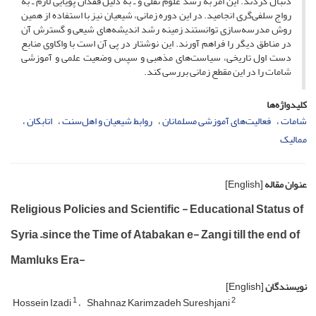
دنبال کردند. این امر به رشد علوم نقلی و ـ به دلیل فقدان پویایی لازم ـ به
رواج سلفی‌گری انجامید. در این دوره زمانی، شیعیان نیز با استفاده از همین
روش مدرسه‌سازی توانستند زمینه رشد اندیشه‌های شیعی و گسترش آن
در مناطق دیگر را فراهم آورند. این نوشتار در پی آن است با واکاوی منابع
دست اول تاریخی، سیاست‌های مذهبی و سپس وضعیت علمی و آموزشی
شامات را در این مقطع زمانی بررسی کند.
کلیدواژه‌ها
شامات
فعالیت‌های آموزشی مسلمانان
روابط شیعیان و اهل‌سنت
اتابکان
ممالیک
عنوان مقاله
[English]
Religious Policies and Scientific - Educational Status of
Syria –since the Time of Atabakan e- Zangi till the end of
Mamluks Era-
نویسندگان
[English]
1
2
Hossein Izadi
Shahnaz Karimzadeh Sureshjani