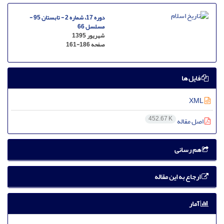
دوره 17، شماره 2 - تابستان 95 -
مسلسل 66
شهریور 1395
صفحه
161-186
فایل ها
XML
452.67 K
اصل مقاله
هم رسانی
ارجاع به این مقاله
آمار