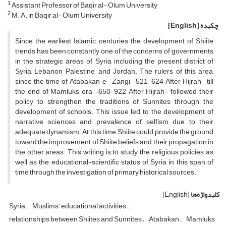
1
Assistant Professor of Baqir al- Olum University
2
M. A. in Baqir al- Olum University
چکیده
[English]
Since the earliest Islamic centuries the development of Shiite
trends has been constantly one of the concerns of governments
in the strategic areas of Syria including the present district of
Syria, Lebanon, Palestine, and Jordan. The rulers of this area,
since the time of Atabakan e- Zangi -521-624 After Hijrah- till
the end of Mamluks era -650-922 After Hijrah- followed their
policy to strengthen the traditions of Sunnites through the
development of schools. This issue led to the development of
narrative sciences and prevalence of selfism due to their
adequate dynamism. At this time, Shiite could provide the ground
toward the improvement of Shiite beliefs and their propagation in
the other areas. This writing is to study the religious policies as
well as the educational-scientific status of Syria in this span of
time through the investigation of primary historical sources.
کلیدواژه‌ها
[English]
Syria
Muslims’ educational activities
relationships between Shiites and Sunnites
Atabakan
Mamluks