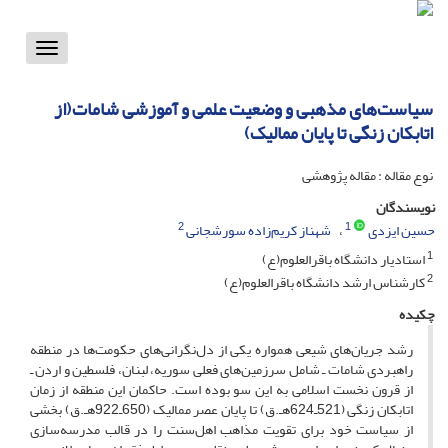
Toggle
vigation
سیاست‌های مذهبی و وضعیت علمی و آموزشی شامات(از
اتابکان زنگی تا پایان ممالیک)
نوع مقاله : مقاله پژوهشی
نویسندگان
2
1
حسین ایزدی
شهناز کریم‌زاده سورشجانی
1
استادیار دانشگاه باقرالعلوم(ع)
2
کارشناس ارشد دانشگاه باقرالعلوم(ع)
چکیده
رشد جریان‌های شیعی همواره یکی از دل‌نگرانی‌های حکومت‌ها در منطقه
راهبردی شامات ـ شامل سرزمین‌های فعلی سوریه، لبنان، فلسطین و اردن ـ
از قرون نخست اسلامی به این سو بوده است. حاکمان این منطقه از زمان
اتابکان زنگی (521ـ624هـ‌.ق) تا پایان عصر ممالیک (650ـ922هـ‌.ق) بخشی
از سیاست خود برای تقویت مذاهب اهل‌سنت را در قالب مدرسه‌سازی