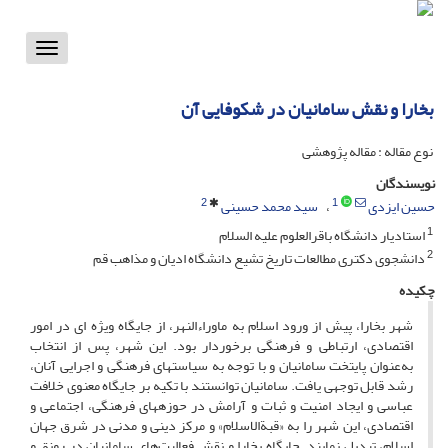
Toggle
vigation
بخارا و نقش سامانیان در شکوفایی آن
نوع مقاله : مقاله پژوهشی
نویسندگان
2
1
حسین ایزدی
سید محمد حسینی
1
استادیار دانشگاه باقرالعلوم علیه السلام
2
دانشجوی دکتری مطالعات تاریخ تشیع دانشگاه ادیان و مذاهب قم
چکیده
شهر بخارا، پیش از ورود اسلام به ماوراء‌النهر، از جایگاه ویژه ­ای در امور
اقتصادی، ارتباطی و فرهنگی برخوردار بود. این شهر، پس از انتخاب
به‌عنوان پایتخت سامانیان و با توجه به سیاست­های فرهنگی و اجرایی آنان،
رشد قابل توجهی یافت. سامانیان توانستند با تکیه بر جایگاه معنوی خلافت
عباسی و ایجاد امنیت و ثبات و آرامش در حوزه­های فرهنگی، اجتماعی و
اقتصادی، این شهر را به «قبةالاسلام» و مرکز دینی و مدنی در شرق جهان
اسلام، تبدیل نمایند. جایگاه بخارا و نقش فعالیت‌های سامانیان در رونق و