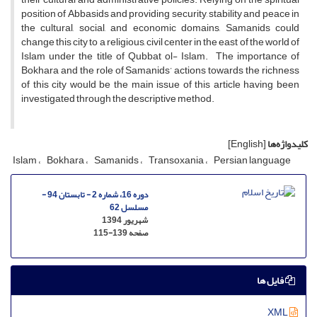
position of Abbasids and providing security, stability and peace in
the cultural, social, and economic domains, Samanids could
change this city to a religious, civil center in the east of the world of
Islam under the title of Qubbat ol- Islam. The importance of
Bokhara and the role of Samanids’ actions towards the richness
of this city would be the main issue of this article having been
investigated through the descriptive method.
کلیدواژه‌ها
[English]
Islam
Bokhara
Samanids
Transoxania
Persian language
دوره 16، شماره 2 - تابستان 94 -
مسلسل 62
شهریور 1394
صفحه
115-139
فایل ها
XML