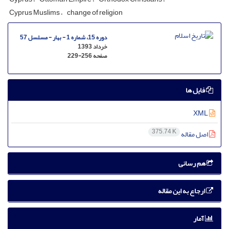
Cyprus Muslims
change of religion
دوره 15، شماره 1 - بهار - مسلسل 57
خرداد 1393
صفحه
229-256
فایل ها
XML
375.74 K
اصل مقاله
هم رسانی
ارجاع به این مقاله
آمار