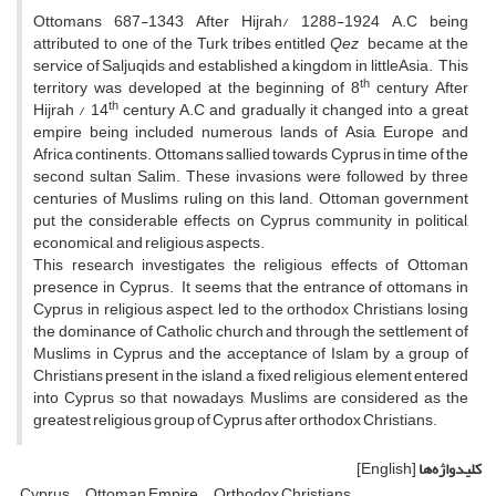
Ottomans 687-1343 After Hijrah/ 1288-1924 A.C being
attributed to one of the Turk tribes entitled
Qez
became at the
service of Saljuqids and established a kingdom in littleAsia. This
th
territory was developed at the beginning of 8
century After
th
Hijrah / 14
century A.C and gradually it changed into a great
empire being included numerous lands of Asia, Europe and
Africa continents. Ottomans sallied towards Cyprus in time of the
second sultan Salim. These invasions were followed by three
centuries of Muslims ruling on this land. Ottoman government
put the considerable effects on Cyprus community in political,
economical, and religious aspects.
This research investigates the religious effects of Ottoman
presence in Cyprus. It seems that the entrance of ottomans in
Cyprus in religious aspect, led to the orthodox Christians losing
the dominance of Catholic church and through the settlement of
Muslims in Cyprus and the acceptance of Islam by a group of
Christians present in the island, a fixed religious element entered
into Cyprus so that nowadays, Muslims are considered as the
greatest religious group of Cyprus after orthodox Christians.
کلیدواژه‌ها
[English]
Cyprus
Ottoman Empire
Orthodox Christians