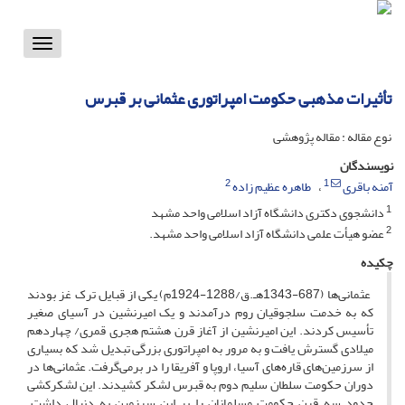
Toggle
vigation
تأثیرات مذهبی حکومت امپراتوری عثمانی بر قبرس
نوع مقاله : مقاله پژوهشی
نویسندگان
2
1
آمنه باقری
طاهره عظیم زاده
1
دانشجوی دکتری دانشگاه آزاد اسلامی واحد مشهد
2
عضو هیأت علمی دانشگاه آزاد اسلامی واحد مشهد.
چکیده
عثمانی‌ها (687-1343هـ.ق/1288-1924م) یکی از قبایل ترک غز بودند
که به خدمت سلجوقیان روم درآمدند و یک امیرنشین در آسیای صغیر
تأسیس کردند. این امیرنشین از آغاز قرن هشتم هجری قمری/ چهاردهم
میلادی گسترش یافت و به مرور به امپراتوری بزرگی تبدیل شد که بسیاری
از سرزمین‌های قاره‌های آسیا، اروپا و آفریقا را در برمی‌گرفت. عثمانی‌ها در
دوران حکومت سلطان سلیم دوم به قبرس لشکر کشیدند. این لشکرکشی
حدود سه قرن حکومت مسلمانان را بر این سرزمین به دنبال داشت.