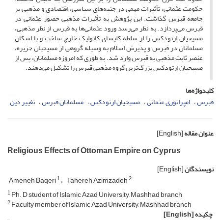
حکومت عثمانی، تأثیرات مهمی در جنبه‌های سیاسی، اقتصادی و مذهبی بر
جامعه قبرس گذاشت. این پژوهش به تأثیرات مذهبی حضور عثمانی در
قبرس می‌پردازد. به نظر می‌رسد ورود عثمانی‌ها به قبرس از نظر مذهبی،
مسیحیان ارتودکس را از سلطه کلیسای کاتولیک خارج ساخت و با اسکان
مسلمانان در قبرس و پذیرش اسلام به وسیله گروهی از مسیحیان جزیره،
عنصر ثابت مذهبی به قبرس وارد شد. به طوری که امروزه مسلمانان، پس از
مسیحیان ارتودکس بزرگ‌ترین گروه مذهبی قبرس را تشکیل می‌دهند.
کلیدواژه‌ها
قبرس
امپراتوری عثمانی
مسیحیان ارتودکس
مسلمانان قبرس
تغییر دین
عنوان مقاله
[English]
Religious Effects of Ottoman Empire on Cyprus
نویسندگان
[English]
1
2
Ameneh Baqeri
Tahereh Azimzadeh
1
Ph. D student of Islamic Azad University, Mashhad branch
2
Faculty member of Islamic Azad University, Mashhad branch
چکیده
[English]