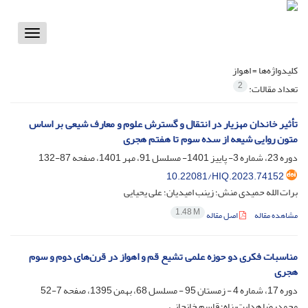
Toggle
vigation
کلیدواژه‌ها =
اهواز
2
تعداد مقالات:
تأثیر خاندان مهزیار در انتقال و گسترش علوم و معارف شیعی بر اساس
متون روایی شیعه از سده سوم تا هفتم هجری
دوره 23، شماره 3- پاییز 1401- مسلسل 91، مهر 1401، صفحه
87-132
10.22081/HIQ.2023.74152
برات الله حمیدی منش؛ زینب امیدیان؛ علی یحیایی
1.48 M
مشاهده مقاله
اصل مقاله
مناسبات فکری دو حوزه علمی تشیع قم و اهواز در قرنهای دوم و سوم
هجری
دوره 17، شماره 4 - زمستان 95 - مسلسل 68، بهمن 1395، صفحه
7-52
محمدرضا هدایت‌پناه؛ قاسم خانجانی