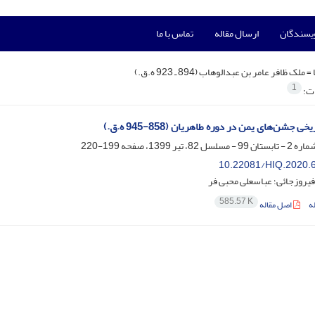
ویسندگان
ارسال مقاله
تماس با ما
 =
ملک ظافر عامر بن عبدالوهاب (894 ـ 923 ه.ق.)
1
ات:
 جشن‌های یمن در دوره طاهریان (858-945 ه.ق.)
199-220
10.22081/HIQ.2020.
فیروزجائی؛ عباسعلی محبی فر
585.57 K
ه
اصل مقاله