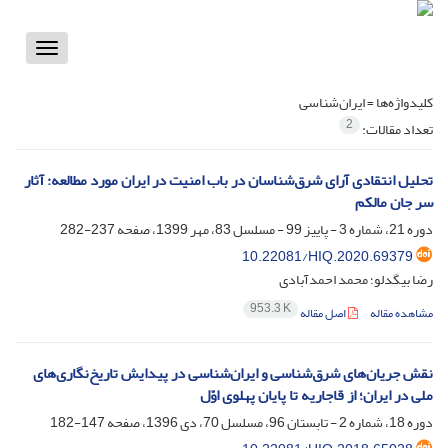
Toggle
vigation
کلیدواژه‌ها =
ایران‌شناسی
2
تعداد مقالات:
تحلیل انتقادی آرای شرق‌شناسان در باب امنیت در ایران مورد مطالعه: آثار
سر جان مالکم
دوره 21، شماره 3 - پاییز 99 - مسلسل 83، مهر 1399، صفحه
237-282
10.22081/HIQ.2020.69379
رضا بیگدلو؛ محمد احمدآبادی
953.3 K
مشاهده مقاله
اصل مقاله
نقش جریان‌های شرق‌شناسی و ایران‌شناسی در پیدایش تاریخ‌نگاری‌های
ملی در ایران؛ از قاجاریه تا پایان پهلوی اوّل
دوره 18، شماره 2 - تابستان 96، مسلسل 70، دی 1396، صفحه
147-182