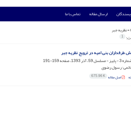
ویسندگان
ارسال مقاله
تماس با ما
 =
نظریه جبر
1
ات:
 طرفداران بنی امیه در ترویج نظریه جبر
159-191
ائمی؛ رسول رضوی
675.96 K
ه
اصل مقاله