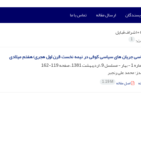
ویسندگان
ارسال مقاله
تماس با ما
 =
اشراف قبایل
1
ات:
سى جریان هاى سیاسى کوفى در نیمه نخست قرن اول هجرى/هفتم میلادى
119-162
دز؛ محمد علی رنجبر
1.19 M
ه
اصل مقاله