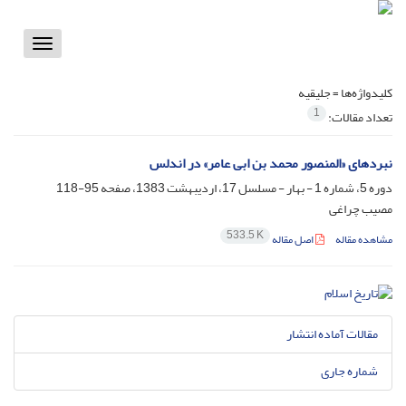
Toggle
vigation
کلیدواژه‌ها =
جلیقیه
1
تعداد مقالات:
نبردهاى «المنصور محمد بن ابى عامر» در اندلس
دوره 5، شماره 1 - بهار - مسلسل 17، اردیبهشت 1383، صفحه
95-118
مصیب چراغی
533.5 K
مشاهده مقاله
اصل مقاله
مقالات آماده انتشار
شماره جاری