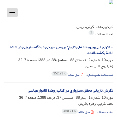
Toggle
vigation
کلیدواژه‌ها =
نگرش تاریخی
2
تعداد مقالات:
سنتهای الهی و رویدادهای تاریخ؛ بررسی موردی دیدگاه مقریزی در اغاثة
الامة بکشف الغمه
دوره 10، شماره 2 - تابستان 88 - مسلسل 38، تیر 1388، صفحه
7-32
زهرا روح اللهی امیری
352.23 K
شناسنامه علمی شماره
اصل مقاله
نگرش تاریخی محقق سبزواری در کتاب روضة الانوار عباسی
دوره 10، شماره 1 - بهار 88 - مسلسل 37، خرداد 1388، صفحه
7-36
نجف لکزایی؛ زهره باقریان
460.71 K
مشاهده مقاله
اصل مقاله