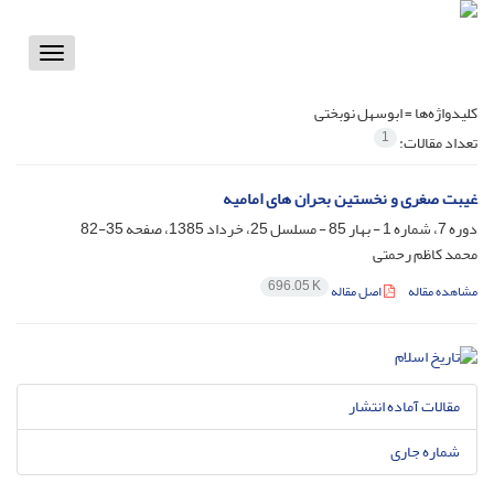
Toggle
vigation
کلیدواژه‌ها =
ابوسهل نوبختی
1
تعداد مقالات:
غیبت صغری و نخستین بحران های امامیه
دوره 7، شماره 1 - بهار 85 - مسلسل 25، خرداد 1385، صفحه
35-82
محمد کاظم رحمتی
696.05 K
مشاهده مقاله
اصل مقاله
مقالات آماده انتشار
شماره جاری