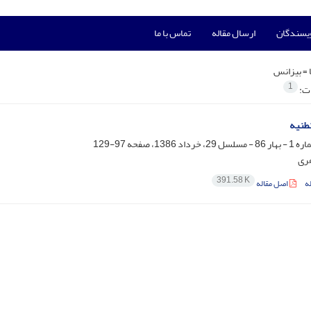
ویسندگان
ارسال مقاله
تماس با ما
 =
بیزانس
1
ات:
طنیه
97-129
ری
391.58 K
ه
اصل مقاله