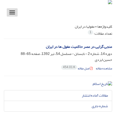
Toggle
vigation
کلیدواژه‌ها =
مغول­ها در ایران
1
تعداد مقالات:
منجی گرایی در عصر حاکمیت مغول ها در ایران
دوره 14، شماره 2 - تابستان - مسلسل 54، تیر 1392، صفحه
65-88
حسین ایزدی
454.01 K
مشاهده مقاله
اصل مقاله
مقالات آماده انتشار
شماره جاری