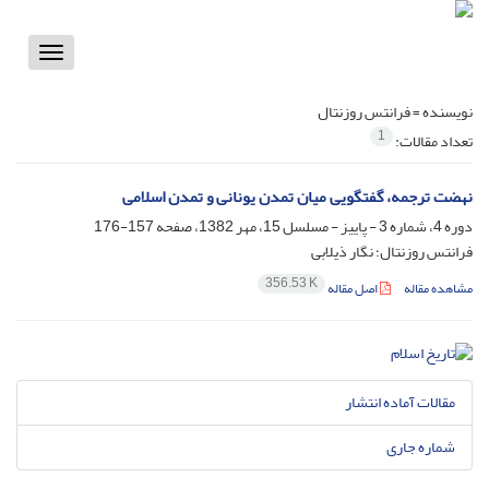
Toggle
vigation
نویسنده =
فرانتس روزنتال
1
تعداد مقالات:
نهضت ترجمه، گفتگویى میان تمدن یونانى و تمدن اسلامى
دوره 4، شماره 3 - پاییز - مسلسل 15، مهر 1382، صفحه
157-176
فرانتس روزنتال؛ نگار ذیلابی
356.53 K
مشاهده مقاله
اصل مقاله
مقالات آماده انتشار
شماره جاری