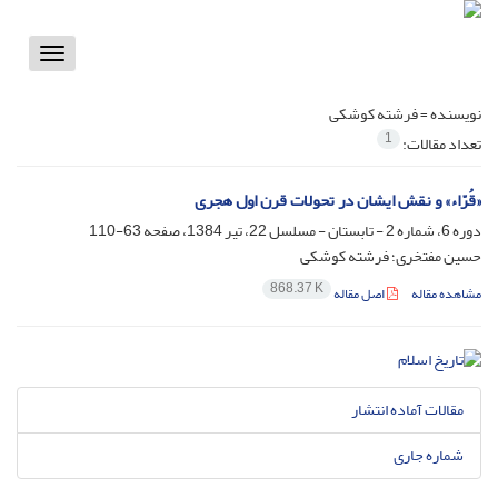
Toggle
vigation
نویسنده =
فرشته کوشکی
1
تعداد مقالات:
«قُرّاء» و نقش ایشان در تحولات قرن اول هجرى‏
دوره 6، شماره 2 - تابستان - مسلسل 22، تیر 1384، صفحه
63-110
حسین مفتخری؛ فرشته کوشکی
868.37 K
مشاهده مقاله
اصل مقاله
مقالات آماده انتشار
شماره جاری