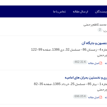
ویسندگان
ارسال مقاله
تماس با ما
محمد کاظم رحمتی
2
ات:
حفصون و جایگاه آن
99-122
 رحمتی
462.31 K
ه
اصل مقاله
 و نخستین بحران های امامیه
35-82
 رحمتی
696.05 K
ه
اصل مقاله