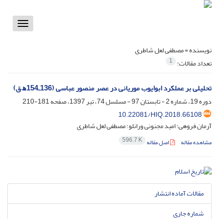
Toggle
vigation
نویسنده =
مصطفی لعل شاطری
1
تعداد مقالات:
تحلیلی بر عملکرد ابوایوب موریانی در عصر منصور عباسی (136ـ154ﻫ.ق)
دوره 19، شماره 2 - تابستان 97 - مسلسل 74، تیر 1397، صفحه
181-210
10.22081/HIQ.2018.66108
آرمان فروهی؛ امید مجنونی ورانلو؛ مصطفی لعل شاطری
596.7 K
مشاهده مقاله
اصل مقاله
مقالات آماده انتشار
شماره جاری