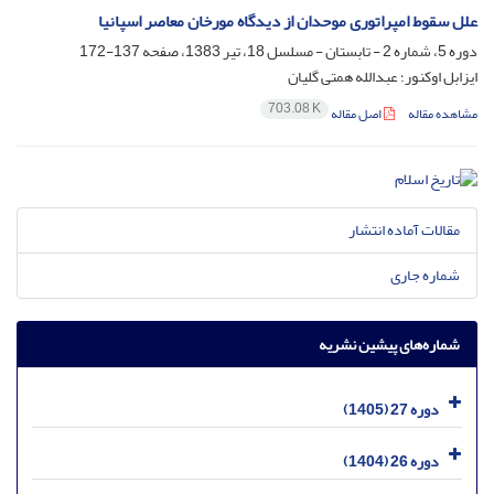
علل سقوط امپراتورى موحدان از دیدگاه مورخان معاصر اسپانیا
دوره 5، شماره 2 - تابستان - مسلسل 18، تیر 1383، صفحه
137-172
ایزابل اوکنور؛ عبدالله همتی گلیان
703.08 K
مشاهده مقاله
اصل مقاله
مقالات آماده انتشار
شماره جاری
شماره‌های پیشین نشریه
دوره 27 (1405)
دوره 26 (1404)