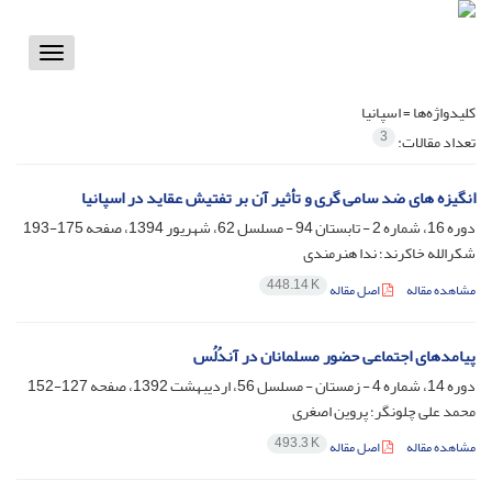
Toggle
vigation
کلیدواژه‌ها =
اسپانیا
3
تعداد مقالات:
انگیزه های ضد سامی گری و تأثیر آن بر تفتیش عقاید در اسپانیا
دوره 16، شماره 2 - تابستان 94 - مسلسل 62، شهریور 1394، صفحه
175-193
شکرالله خاکرند؛ ندا هنرمندی
448.14 K
مشاهده مقاله
اصل مقاله
پیامدهای اجتماعی حضور مسلمانان در آندُلُس
دوره 14، شماره 4 - زمستان - مسلسل 56، اردیبهشت 1392، صفحه
127-152
محمد علی چلونگر؛ پروین اصغری
493.3 K
مشاهده مقاله
اصل مقاله