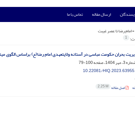
ویسندگان
ارسال مقاله
تماس با ما
=
امام رضا تا عصر غیبت
1
ات:
ریت بحران حکومت عباسی در آستانه ولایتعهدی امام ‌رضا(ع) براساس الگوی می
100-79
10.22081/HIQ.2023.63955
2.25 M
ه
اصل مقاله