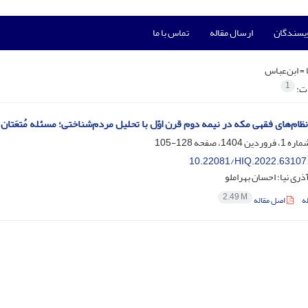
ویسندگان
ارسال مقاله
تماس با ما
 =
ابن‌‌عباس
1
ات:
ام‌های فقهی مکه در نیمه دوم قرن اوّل با تحلیل مردم‌شناختی؛ مسئله مُتعَتان د
128-105
10.22081/HIQ.2022.63107
ری نیا؛ احسان بهراملو
2.49 M
ه
اصل مقاله