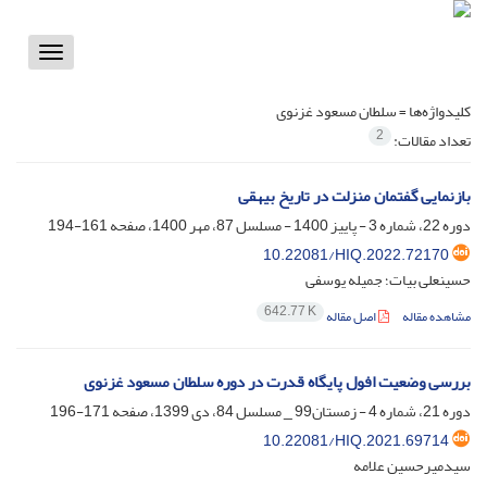
Toggle
vigation
کلیدواژه‌ها =
سلطان مسعود غزنوی
2
تعداد مقالات:
بازنمایی گفتمان منزلت در تاریخ بیهقی
دوره 22، شماره 3 - پاییز 1400 - مسلسل 87، مهر 1400، صفحه
161-194
10.22081/HIQ.2022.72170
حسینعلی بیات؛ جمیله یوسفی
642.77 K
مشاهده مقاله
اصل مقاله
بررسی وضعیت افول پایگاه قدرت در دوره سلطان مسعود غزنوی
دوره 21، شماره 4 - زمستان99 _ مسلسل 84، دی 1399، صفحه
171-196
10.22081/HIQ.2021.69714
سیدمیرحسین علامه