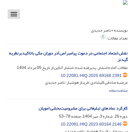
Toggle
vigation
نویسنده =
ناصر جدیدی
2
تعداد مقالات:
نقش اعتماد اجتماعی در دعوت پیامبر(ص)در دوران مکی باتاکیدبرنظریه
گیدنز
مقالات آماده انتشار، پذیرفته شده، انتشار آنلاین از تاریخ
05 مرداد 1404
10.22081/HIQ.2025.69168.2391
مرضیه صادقی کلیشادی؛ فریناز هوشیار؛ ناصر جدیدی
مشاهده مقاله
کارکرد نمادهای تبلیغاتی برای مشروعیت‌بخشی امویان
دوره 26، شماره 3، مهر 1404، صفحه
78-53
10.22081/HIQ.2023.60164.2146
نبی سنجابی؛ فریناز هوشیار؛ ناصر جدیدی