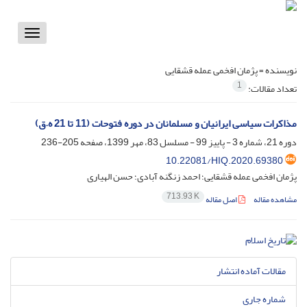
Toggle
vigation
نویسنده =
پژمان افخمی عمله قشقایی
1
تعداد مقالات:
مذاکرات سیاسی ایرانیان و مسلمانان در دوره فتوحات (11 تا 21 ه.ق)
دوره 21، شماره 3 - پاییز 99 - مسلسل 83، مهر 1399، صفحه
205-236
10.22081/HIQ.2020.69380
پژمان افخمی عمله قشقایی؛ احمد زنگنه آبادی؛ حسن الهیاری
713.93 K
مشاهده مقاله
اصل مقاله
مقالات آماده انتشار
شماره جاری