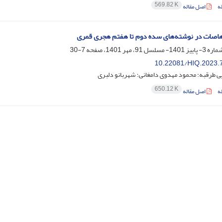
569.82 K
ه
اصل مقاله
هاصات در نوشته‌های سده دوم تا هفتم هجری قمری
7-30
10.22081/HIQ.2023.
ی طرقبه؛ محمود مهدوی دامغانی؛ شهربانو دلبری
650.12 K
ه
اصل مقاله