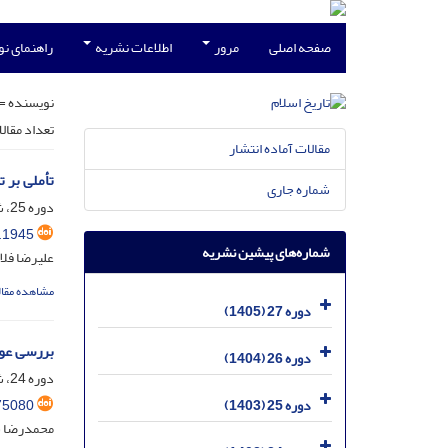
صفحه اصلی
مرور
اطلاعات نشریه
راهنمای ن
نویسنده =
تعداد مقال
مقالات آماده انتشار
تأملی بر 
شماره جاری
دوره 25، شماره 1، فروردین 1403، صفحه
.1945
شماره‌های پیشین نشریه
علیرضا فلا
مشاهده مقال
دوره 27 (1405)
بررسی عوا
دوره 26 (1404)
دوره 24، شماره 2- تابستان 1402 - مسلسل 94، تیر 1402، صفحه
75080
دوره 25 (1403)
محمدرضا سو