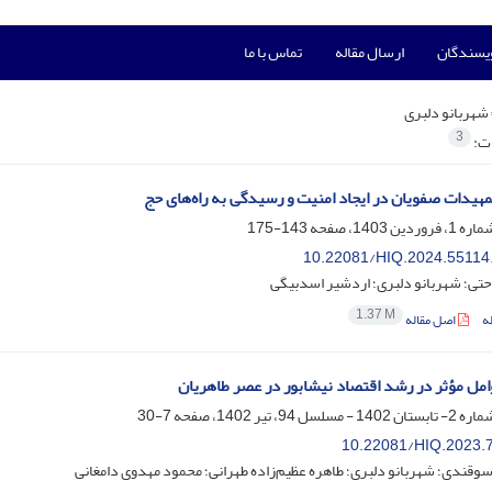
ویسندگان
ارسال مقاله
تماس با ما
شهربانو دلبری
3
ات:
تمهیدات صفویان در ایجاد امنیت و رسیدگی به راه‌های حج
143-175
10.22081/HIQ.2024.55114
حتی؛ شهربانو دلبری؛ اردشیر اسدبیگی
1.37 M
ه
اصل مقاله
مل مؤثر در رشد اقتصاد نیشابور در عصر طاهریان
7-30
10.22081/HIQ.2023.
قندی؛ شهربانو دلبری؛ طاهره عظیم‌زاده طهرانی؛ محمود مهدوی دامغانی